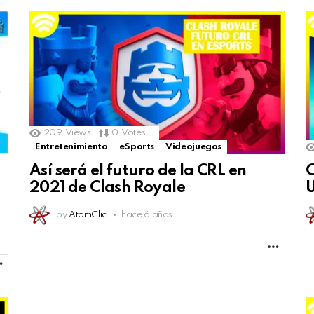
209
Views
0
Votes
Entretenimiento
eSports
Videojuegos
Así será el futuro de la CRL en
C
2021 de Clash Royale
by
AtomClic
hace 6 años
MORE
MORE