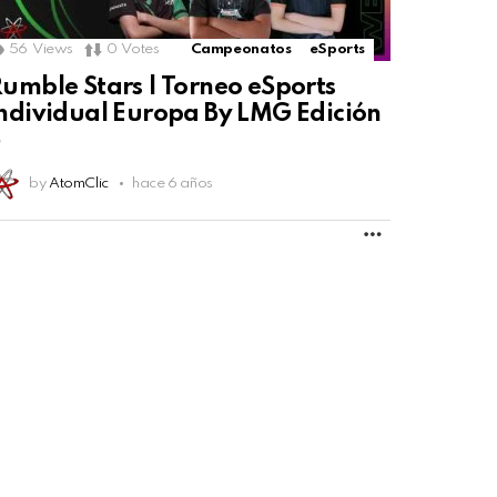
56
Views
0
Votes
Campeonatos
eSports
umble Stars | Torneo eSports
ndividual Europa By LMG Edición
5
by
AtomClic
hace 6 años
MORE