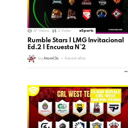
47
Views
2
Votes
eSports
Rumble Stars | LMG Invitacional
Ed.2 | Encuesta N°2
by
AtomClic
hace 6 años