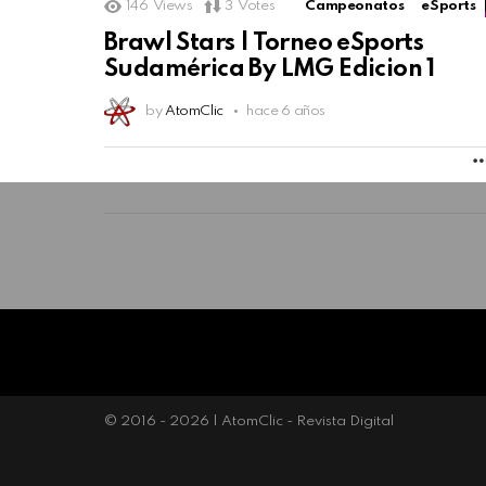
146
Views
3
Votes
Campeonatos
eSports
Brawl Stars | Torneo eSports
Sudamérica By LMG Edicion 1
by
AtomClic
hace 6 años
© 2016 - 2026 | AtomClic - Revista Digital