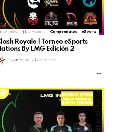
89
Views
5
Votes
Campeonatos
eSports
lash Royale | Torneo eSports
ations By LMG Edición 2
by
AtomClic
hace 6 años
MORE