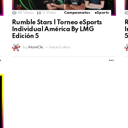
44
Views
0
Votes
Campeonatos
eSports
Rumble Stars | Torneo eSports
R
Individual América By LMG
I
Edición 5
by
AtomClic
hace 6 años
MORE
MORE