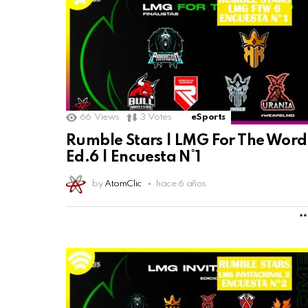
66
Views
3
Votes
eSports
Rumble Stars | LMG For The Word
Ed.6 | Encuesta N°1
by
AtomClic
hace 6 años