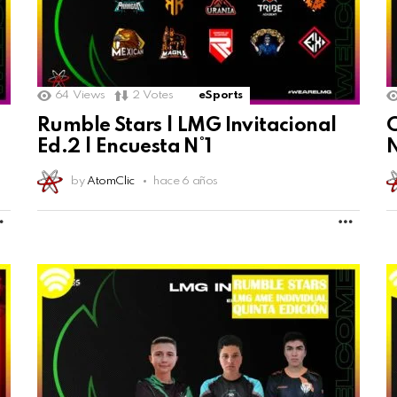
64
Views
2
Votes
eSports
Rumble Stars | LMG Invitacional
C
Ed.2 | Encuesta N°1
N
by
AtomClic
hace 6 años
MORE
MORE