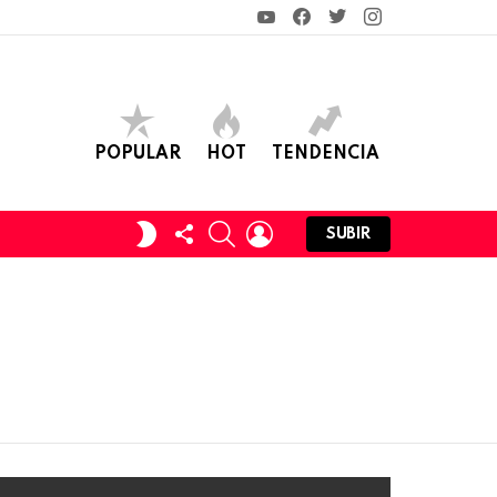
YouTube
Facebook
Twitter
Instagram
POPULAR
HOT
TENDENCIA
FOLLOW
SEARCH
LOGIN
SWITCH
SUBIR
US
SKIN