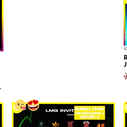
R
J
MORE