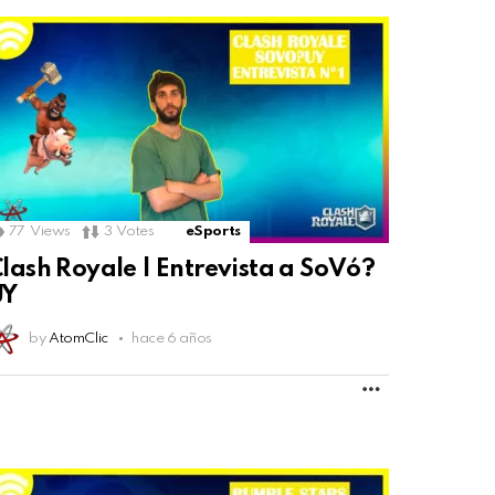
77
Views
3
Votes
eSports
lash Royale | Entrevista a SoVó?
UY
by
AtomClic
hace 6 años
MORE