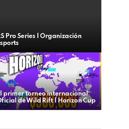
S Pro Series | Organización
sports
l primer torneo internacional
ficial de Wild Rift | Horizon Cup