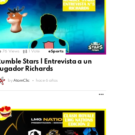
76
Views
1
Vote
eSports
umble Stars | Entrevista a un
ugador Richards
by
AtomClic
hace 6 años
MORE