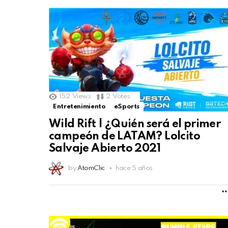
152
Views
2
Votes
Entretenimiento
eSports
Wild Rift | ¿Quién será el primer
campeón de LATAM? Lolcito
Salvaje Abierto 2021
by
AtomClic
hace 5 años