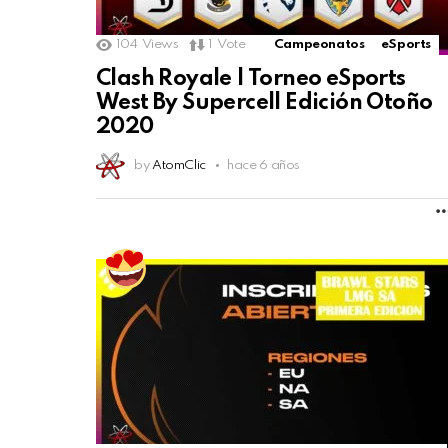
104
Views
1
Vote
Campeonatos
eSports
Clash Royale | Torneo eSports
West By Supercell Edición Otoño
2020
by
AtomClic
hace 6 años