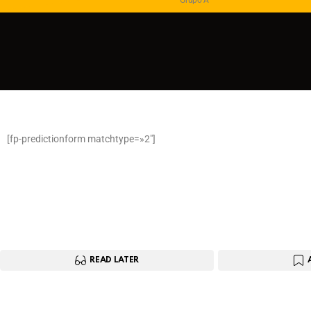
Grupo A
[fp-predictionform matchtype=»2″]
READ LATER