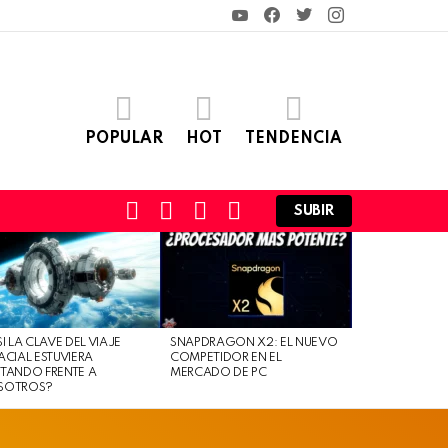
YouTube
Facebook
Twitter
Instagram
POPULAR
HOT
TENDENCIA
FOLLOW
SEARCH
LOGIN
SWITCH
SUBIR
US
SKIN
SI LA CLAVE DEL VIAJE
SNAPDRAGON X2: EL NUEVO
ACIAL ESTUVIERA
COMPETIDOR EN EL
TANDO FRENTE A
MERCADO DE PC
SOTROS?