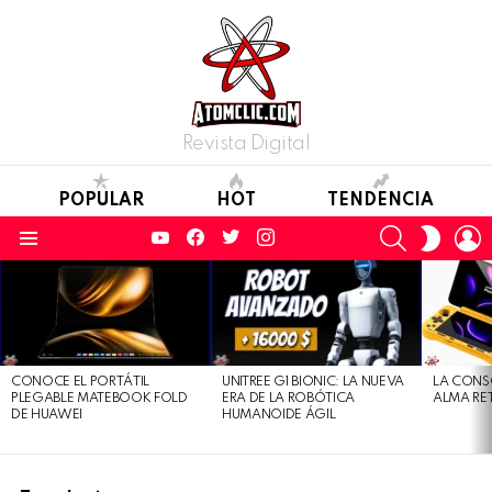
Revista Digital
POPULAR
HOT
TENDENCIA
YouTube
Facebook
Twitter
Instagram
SEARCH
L
SWITC
SKIN
Menu
LATEST
STORIES
CONOCE EL PORTÁTIL
UNITREE G1 BIONIC: LA NUEVA
LA CONS
PLEGABLE MATEBOOK FOLD
ERA DE LA ROBÓTICA
ALMA RE
DE HUAWEI
HUMANOIDE ÁGIL