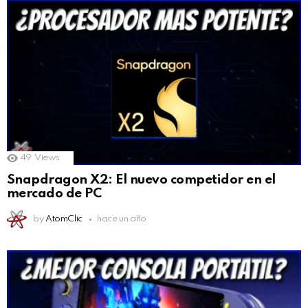
49
Views
Snapdragon X2: El nuevo competidor en el
mercado de PC
by
AtomClic
hace un año