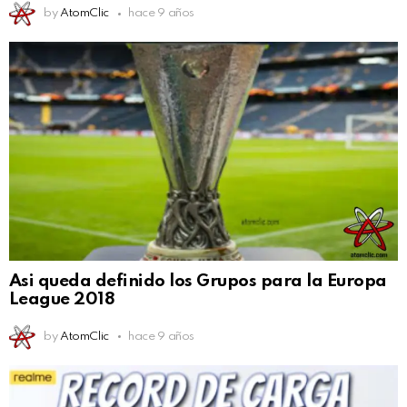
by
AtomClic
hace 9 años
Asi queda definido los Grupos para la Europa
League 2018
by
AtomClic
hace 9 años