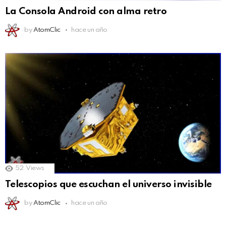
La Consola Android con alma retro
by
AtomClic
hace un año
52
Views
Telescopios que escuchan el universo invisible
by
AtomClic
hace un año