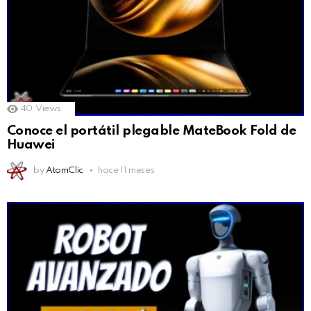
40
Views
Conoce el portátil plegable MateBook Fold de
Huawei
by
AtomClic
hace 11 meses