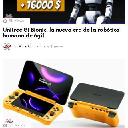
51
Views
Unitree G1 Bionic: la nueva era de la robótica
humanoide ágil
by
AtomClic
hace 11 meses
56
Views