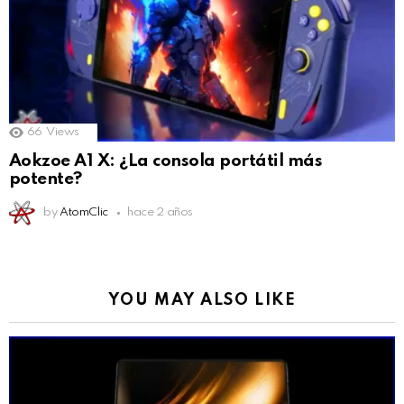
66
Views
Aokzoe A1 X: ¿La consola portátil más
potente?
by
AtomClic
hace 2 años
YOU MAY ALSO LIKE