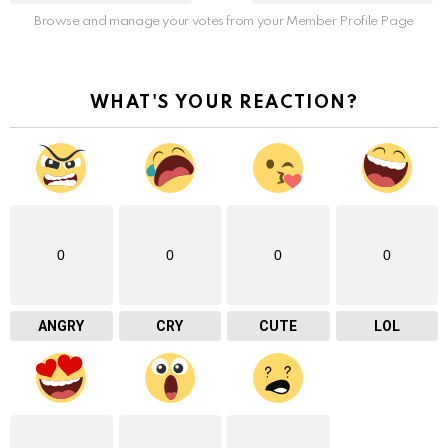
Browse and manage your votes from your Member Profile Page
WHAT'S YOUR REACTION?
0
0
0
0
ANGRY
CRY
CUTE
LOL