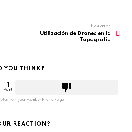
Next article
Utilización de Drones en la
Topografía
 YOU THINK?
1
Point
otes from your Member Profile Page
OUR REACTION?