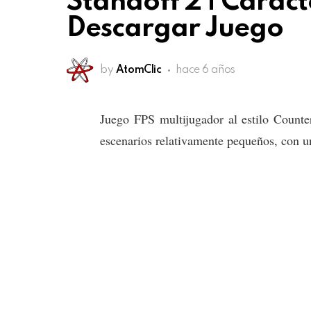
Standoff 2 | Caract
Descargar Juego
by
AtomClic
hace 6 años
Juego FPS multijugador al estilo Counte
escenarios relativamente pequeños, con u