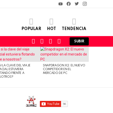
YouTube
Facebook
Twitter
Instagram
POPULAR
HOT
TENDENCIA
FOLLOW
SEARCH
LOGIN
SWITCH
SUBIR
US
SKIN
SI LA CLAVE DEL VIAJE
SNAPDRAGON X2: EL NUEVO
ACIAL ESTUVIERA
COMPETIDOR EN EL
TANDO FRENTE A
MERCADO DE PC
SOTROS?