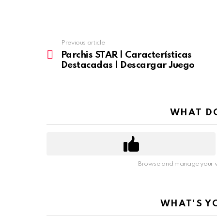
Previous article
See
more
Parchis STAR | Características
Destacadas | Descargar Juego
WHAT DO
Browse and manage your v
WHAT'S Y