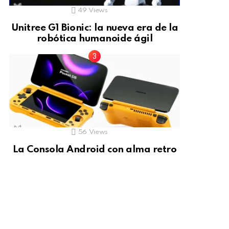
49
Views
Unitree G1 Bionic: la nueva era de la
robótica humanoide ágil
56
Views
La Consola Android con alma retro