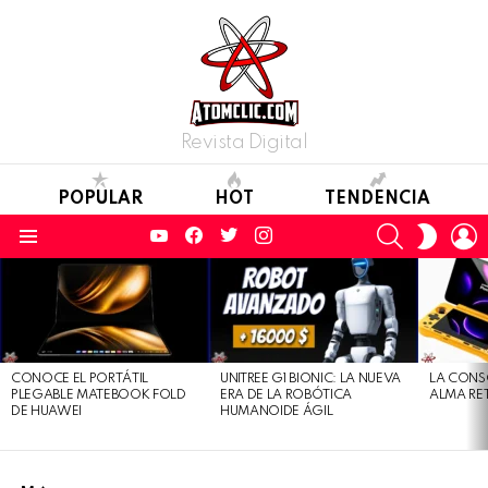
Revista Digital
POPULAR
HOT
TENDENCIA
YouTube
Facebook
Twitter
Instagram
SEARCH
L
SWITC
SKIN
Menu
LATEST
STORIES
CONOCE EL PORTÁTIL
UNITREE G1 BIONIC: LA NUEVA
LA CONS
PLEGABLE MATEBOOK FOLD
ERA DE LA ROBÓTICA
ALMA RE
DE HUAWEI
HUMANOIDE ÁGIL