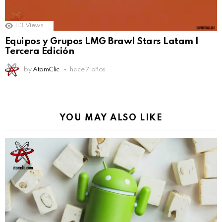
113
Views
Equipos y Grupos LMG Brawl Stars Latam |
Tercera Edición
by
AtomClic
hace 7 años
YOU MAY ALSO LIKE