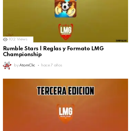
102
Views
Rumble Stars | Reglas y Formato LMG
Championship
by
AtomClic
hace 7 años