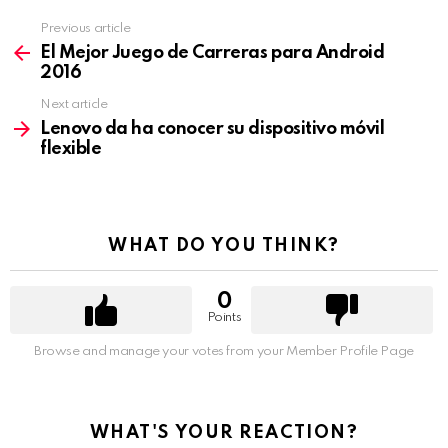
Previous article
See
more
El Mejor Juego de Carreras para Android
2016
Next article
Lenovo da ha conocer su dispositivo móvil
flexible
WHAT DO YOU THINK?
0
Points
Browse and manage your votes from your Member Profile Page
WHAT'S YOUR REACTION?