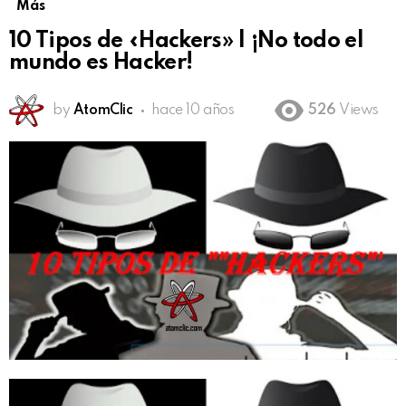
Más
10 Tipos de «Hackers» | ¡No todo el
mundo es Hacker!
by
AtomClic
hace 10 años
526
Views