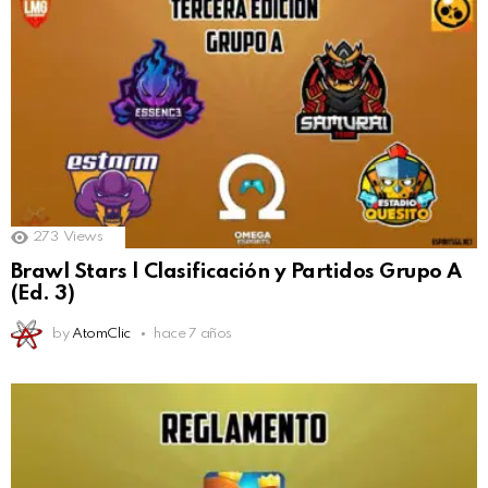
273
Views
Brawl Stars | Clasificación y Partidos Grupo A
(Ed. 3)
by
AtomClic
hace 7 años