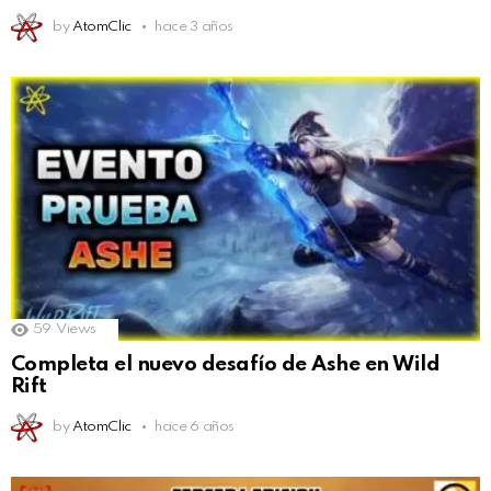
by
AtomClic
hace 3 años
59
Views
Completa el nuevo desafío de Ashe en Wild
Rift
by
AtomClic
hace 6 años