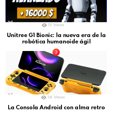
51
Views
Unitree G1 Bionic: la nueva era de la
robótica humanoide ágil
56
Views
La Consola Android con alma retro