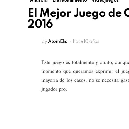
Android
Entretenimiento
Videojuegos
El Mejor Juego de 
2016
by
AtomClic
hace 10 años
Este juego es totalmente gratuito, aunq
momento que queramos exprimir el jueg
mayoria de los casos, no se necesita gas
jugador pro.