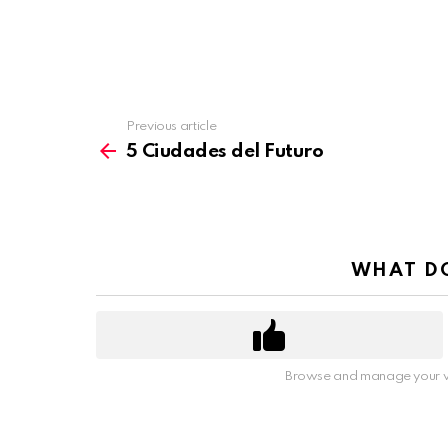
Previous article
See
more
5 Ciudades del Futuro
WHAT DO
Browse and manage your v