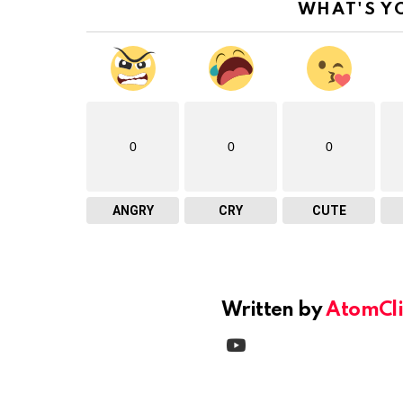
WHAT'S Y
0
0
0
ANGRY
CRY
CUTE
Written by
AtomCli
youtube