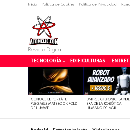
Inicio
Política de Cookies
Política de Privacidad
Rand
Revista Digital
TECNOLOGÍA
EDIFICULTURAS
ENTRET
LATEST
STORIES
CONOCE EL PORTÁTIL
UNITREE G1 BIONIC: LA NU
PLEGABLE MATEBOOK FOLD
ERA DE LA ROBÓTICA
DE HUAWEI
HUMANOIDE ÁGIL