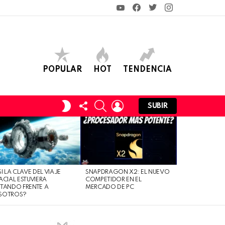
YouTube
Facebook
Twitter
Instagram
POPULAR
HOT
TENDENCIA
FOLLOW
SEARCH
LOGIN
SWITCH
SUBIR
US
SKIN
SI LA CLAVE DEL VIAJE
SNAPDRAGON X2: EL NUEVO
ACIAL ESTUVIERA
COMPETIDOR EN EL
TANDO FRENTE A
MERCADO DE PC
SOTROS?