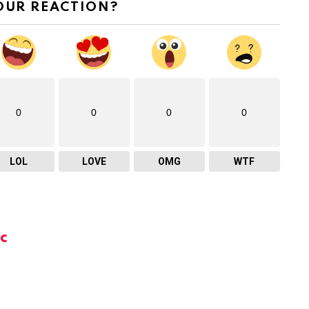
OUR REACTION?
0
0
0
0
LOL
LOVE
OMG
WTF
c