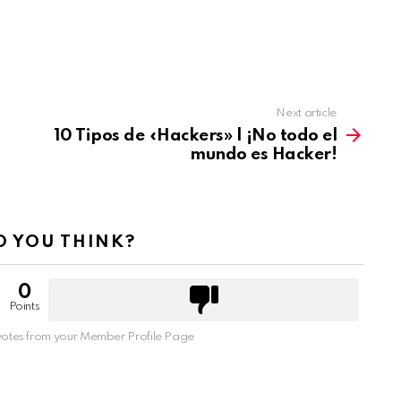
Next article
10 Tipos de «Hackers» | ¡No todo el
mundo es Hacker!
 YOU THINK?
0
Points
otes from your Member Profile Page