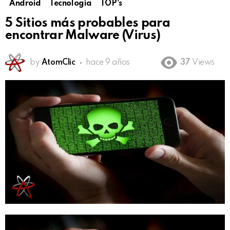
Android
Tecnología
TOP's
5 Sitios más probables para
encontrar Malware (Virus)
by
AtomClic
hace 9 años
37
Views