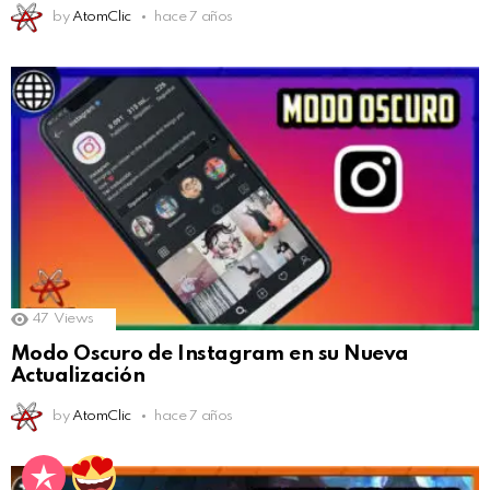
by
AtomClic
hace 7 años
47
Views
Modo Oscuro de Instagram en su Nueva
Actualización
by
AtomClic
hace 7 años