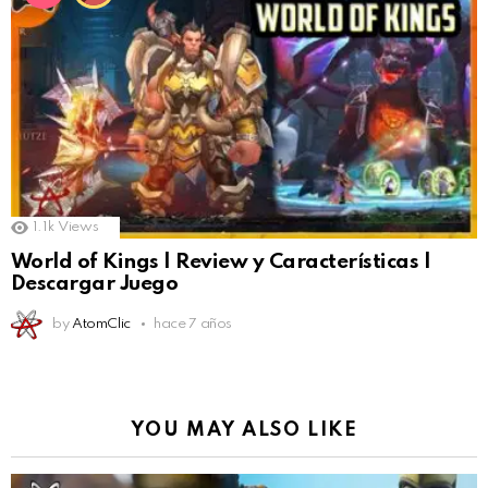
1.1k
Views
World of Kings | Review y Características |
Descargar Juego
by
AtomClic
hace 7 años
YOU MAY ALSO LIKE