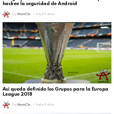
hackee la seguridad de Android
by
AtomClic
hace 9 años
Asi queda definido los Grupos para la Europa
League 2018
by
AtomClic
hace 9 años