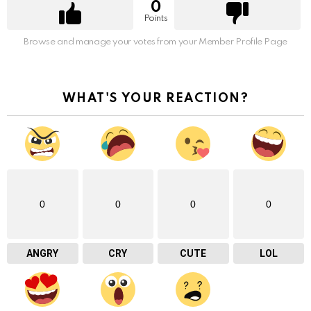
0
Points
Browse and manage your votes from your Member Profile Page
WHAT'S YOUR REACTION?
0
0
0
0
ANGRY
CRY
CUTE
LOL