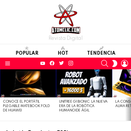
Revista Digital
POPULAR
HOT
TENDENCIA
YouTube
Facebook
Twitter
Instagram
SEARCH
L
SWITC
SKIN
Menu
LATEST
STORIES
CONOCE EL PORTÁTIL
UNITREE G1 BIONIC: LA NUEVA
LA CONS
PLEGABLE MATEBOOK FOLD
ERA DE LA ROBÓTICA
ALMA RE
DE HUAWEI
HUMANOIDE ÁGIL