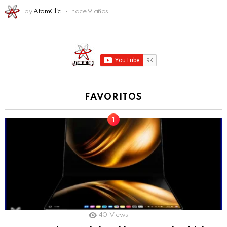
by
AtomClic
hace 9 años
FAVORITOS
40
Views