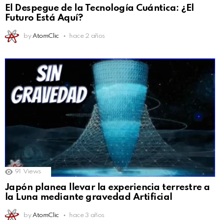
El Despegue de la Tecnología Cuántica: ¿El
Futuro Está Aquí?
by
AtomClic
hace 2 años
91
Views
Japón planea llevar la experiencia terrestre a
la Luna mediante gravedad Artificial
by
AtomClic
hace 3 años