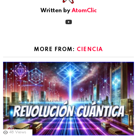
Written by
AtomClic
youtube
MORE FROM:
CIENCIA
48
Views