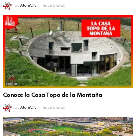
by
AtomClic
hace 6 años
Conoce la Casa Topo de la Montaña
by
AtomClic
hace 6 años