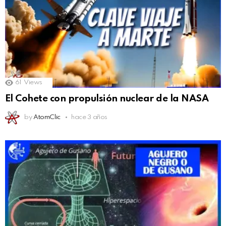
61
Views
El Cohete con propulsión nuclear de la NASA
by
AtomClic
hace 3 años