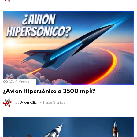
207
Views
¿Avión Hipersónico a 3500 mph?
by
AtomClic
hace 3 años