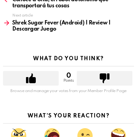
transportará tus cosas
Next article
Shrek Sugar Fever (Android) | Review |
Descargar Juego
WHAT DO YOU THINK?
0
Points
Browse and manage your votes from your Member Profile Page
WHAT'S YOUR REACTION?