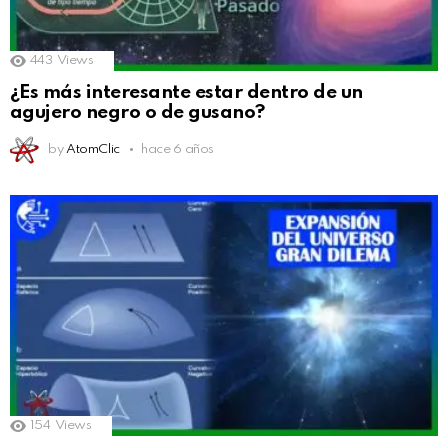
443
Views
¿Es más interesante estar dentro de un
agujero negro o de gusano?
by
AtomClic
hace 6 años
154
Views