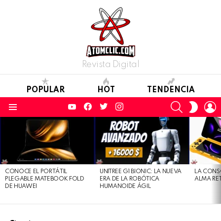
Revista Digital
POPULAR
HOT
TENDENCIA
YouTube
Facebook
Twitter
Instagram
SEARCH
L
SWITC
SKIN
Menu
LATEST
STORIES
CONOCE EL PORTÁTIL
UNITREE G1 BIONIC: LA NUEVA
LA CONS
PLEGABLE MATEBOOK FOLD
ERA DE LA ROBÓTICA
ALMA RE
DE HUAWEI
HUMANOIDE ÁGIL