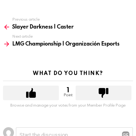
Previous article
See
more
Slayer Darkness | Caster
Next article
LMG Championship | Organización Esports
WHAT DO YOU THINK?
1
Point
Browse and manage your votes from your Member Profile Page
Deja
Comentario
*