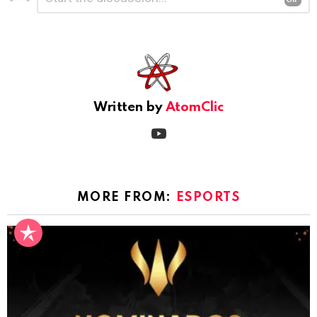
una
respuesta
Written by
AtomClic
youtube
MORE FROM:
ESPORTS