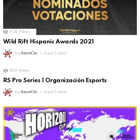
4.3k
Views
Wild Rift Hispanic Awards 2021
by
AtomClic
hace 5 años
366
Views
RS Pro Series | Organización Esports
by
AtomClic
hace 5 años