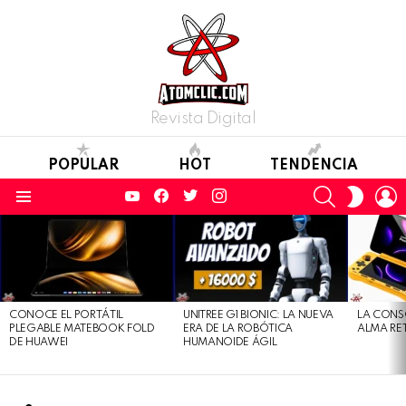
Revista Digital
POPULAR
HOT
TENDENCIA
YouTube
Facebook
Twitter
Instagram
SEARCH
L
SWITC
SKIN
Menu
LATEST
STORIES
CONOCE EL PORTÁTIL
UNITREE G1 BIONIC: LA NUEVA
LA CONS
PLEGABLE MATEBOOK FOLD
ERA DE LA ROBÓTICA
ALMA RE
DE HUAWEI
HUMANOIDE ÁGIL