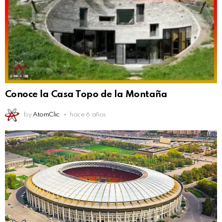
Conoce la Casa Topo de la Montaña
by
AtomClic
hace 6 años