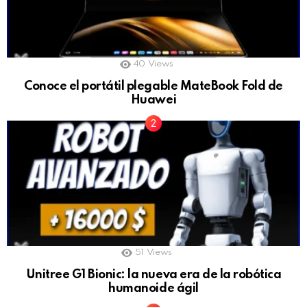
40
Views
Conoce el portátil plegable MateBook Fold de
Huawei
51
Views
Unitree G1 Bionic: la nueva era de la robótica
humanoide ágil