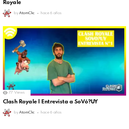
Royale
by
AtomClic
hace 6 años
77
Views
Clash Royale | Entrevista a SoVó?UY
by
AtomClic
hace 6 años