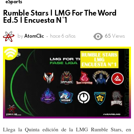
eSports
Rumble Stars | LMG For The Word
Ed.5 | Encuesta N°1
by
AtomClic
hace 6 años
65
Views
Llega la Quinta edición de la LMG Rumble Stars, en