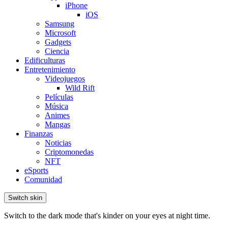
iPhone
iOS
Samsung
Microsoft
Gadgets
Ciencia
Edificulturas
Entretenimiento
Videojuegos
Wild Rift
Películas
Música
Animes
Mangas
Finanzas
Noticias
Criptomonedas
NFT
eSports
Comunidad
Switch skin
Switch to the dark mode that's kinder on your eyes at night time.