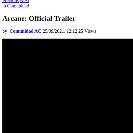
Previous
Next
in
Comunidad
Arcane: Official Trailer
by
Comunidad AC
25/09/2021, 12:12
25
Views