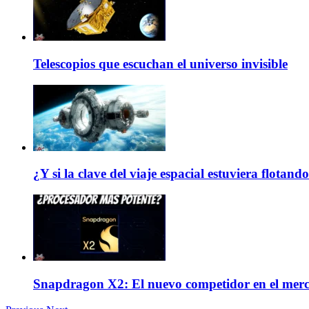
Telescopios que escuchan el universo invisible
¿Y si la clave del viaje espacial estuviera flotand
Snapdragon X2: El nuevo competidor en el mer