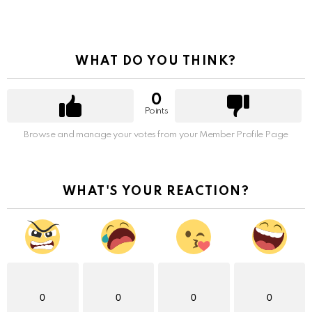
WHAT DO YOU THINK?
0
Points
Browse and manage your votes from your Member Profile Page
WHAT'S YOUR REACTION?
0
0
0
0