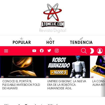
Revista Digital
POPULAR
HOT
TENDENCIA
YouTube
Facebook
Twitter
Instagram
SEARCH
L
SWITC
SKIN
Menu
LATEST
STORIES
CONOCE EL PORTÁTIL
UNITREE G1 BIONIC: LA NUEVA
LA CONS
PLEGABLE MATEBOOK FOLD
ERA DE LA ROBÓTICA
ALMA RE
DE HUAWEI
HUMANOIDE ÁGIL