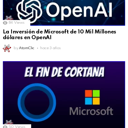
84
Views
La Inversión de Microsoft de 10 Mil Millones
dólares en OpenAI
by
AtomClic
hace 3 años
50
Views