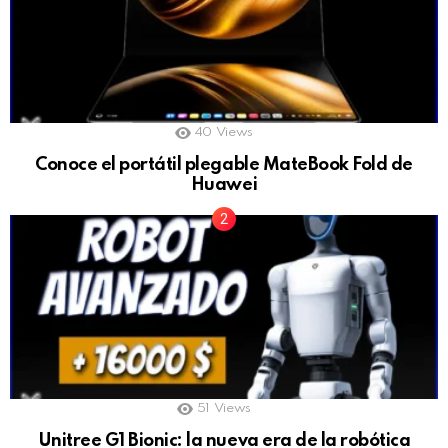
40
Views
Conoce el portátil plegable MateBook Fold de
Huawei
51
Views
Unitree G1 Bionic: la nueva era de la robótica