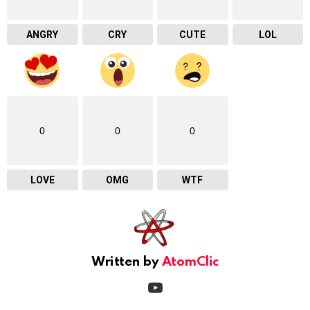
ANGRY
CRY
CUTE
LOL
0
0
0
LOVE
OMG
WTF
Written by
AtomClic
youtube