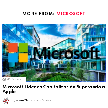
MORE FROM:
MICROSOFT
45
Views
Microsoft Líder en Capitalización Superando a
Apple
by
AtomClic
hace 2 años