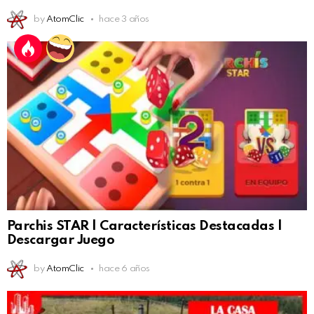
by
AtomClic
hace 3 años
Parchis STAR | Características Destacadas |
Descargar Juego
by
AtomClic
hace 6 años