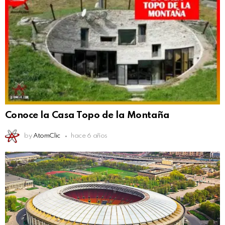
Conoce la Casa Topo de la Montaña
by
AtomClic
hace 6 años