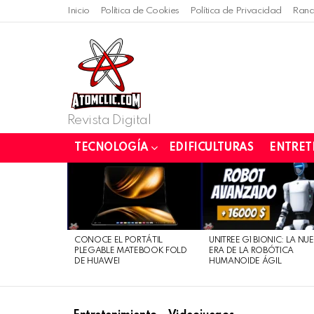
Inicio
Política de Cookies
Política de Privacidad
Rand
Revista Digital
TECNOLOGÍA
EDIFICULTURAS
ENTRET
LATEST
STORIES
CONOCE EL PORTÁTIL
UNITREE G1 BIONIC: LA NU
PLEGABLE MATEBOOK FOLD
ERA DE LA ROBÓTICA
DE HUAWEI
HUMANOIDE ÁGIL