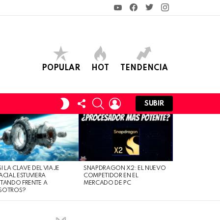
YouTube
Facebook
Twitter
Instagram
POPULAR
HOT
TENDENCIA
FOLLOW
SEARCH
LOGIN
SWITCH
SUBIR
US
SKIN
SI LA CLAVE DEL VIAJE
SNAPDRAGON X2: EL NUEVO
ACIAL ESTUVIERA
COMPETIDOR EN EL
TANDO FRENTE A
MERCADO DE PC
SOTROS?