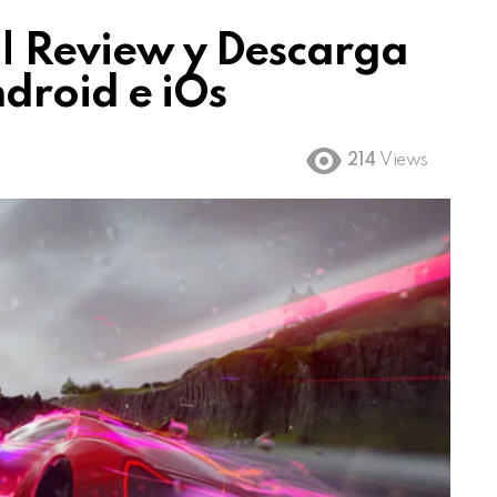
 | Review y Descarga
droid e iOs
214
Views