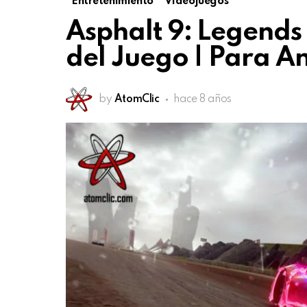
Entretenimiento
Videojuegos
Asphalt 9: Legends
del Juego | Para An
by
AtomClic
hace 8 años