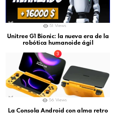
51
Views
Unitree G1 Bionic: la nueva era de la
robótica humanoide ágil
56
Views
La Consola Android con alma retro