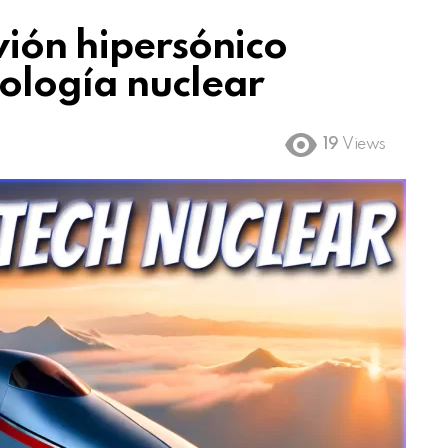
vión hipersónico
ología nuclear
19
Views