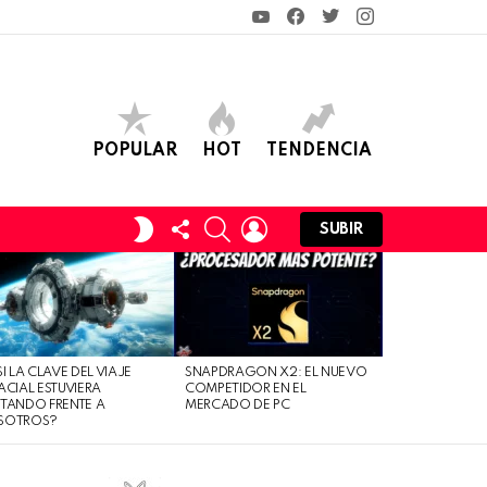
YouTube
Facebook
Twitter
Instagram
POPULAR
HOT
TENDENCIA
FOLLOW
SEARCH
LOGIN
SWITCH
SUBIR
US
SKIN
SI LA CLAVE DEL VIAJE
SNAPDRAGON X2: EL NUEVO
ACIAL ESTUVIERA
COMPETIDOR EN EL
TANDO FRENTE A
MERCADO DE PC
SOTROS?