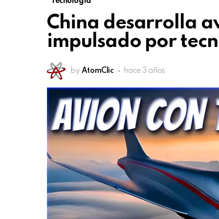
Tecnología
China desarrolla a
impulsado por tecn
by
AtomClic
hace 3 años