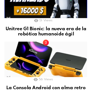
51
Views
Unitree G1 Bionic: la nueva era de la
robótica humanoide ágil
56
Views
La Consola Android con alma retro