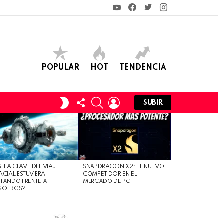
YouTube
Facebook
Twitter
Instagram
POPULAR
HOT
TENDENCIA
FOLLOW
SEARCH
LOGIN
SWITCH
SUBIR
US
SKIN
SI LA CLAVE DEL VIAJE
SNAPDRAGON X2: EL NUEVO
ACIAL ESTUVIERA
COMPETIDOR EN EL
TANDO FRENTE A
MERCADO DE PC
SOTROS?