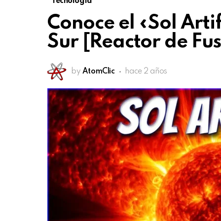
Tecnología
Conoce el «Sol Arti
Sur [Reactor de Fu
by
AtomClic
hace 2 años