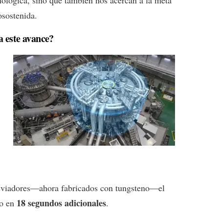
nológica, sino que también nos acercan a la meta
osostenida.
a este avance?
esviadores—ahora fabricados con tungsteno—el
18 segundos adicionales
vo en
.