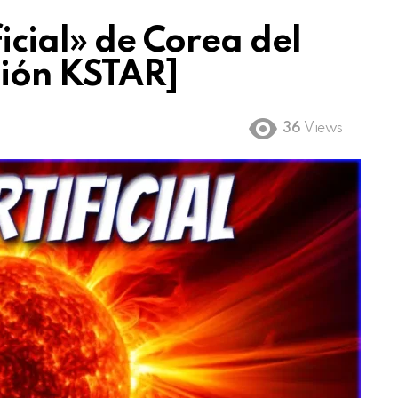
ficial» de Corea del
sión KSTAR]
36
Views