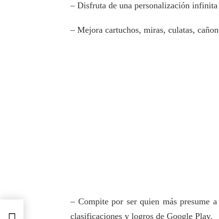
– Disfruta de una personalización infinit
– Mejora cartuchos, miras, culatas, caño
– Compite por ser quien más presume a 
xy
clasificaciones y logros de Google Play.