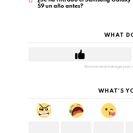
S9 un año antes?
WHAT DO
Browse and manage your v
WHAT'S Y