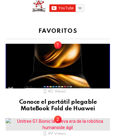
FAVORITOS
40
Views
Conoce el portátil plegable
MateBook Fold de Huawei
49
Views