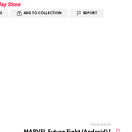
lay Store
S
ADD TO COLLECTION
REPORT
Next article
MARVEL Future Fight (Android) |