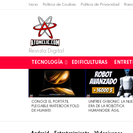
Inicio
Política de Cookies
Política de Privacidad
Rand
Revista Digital
TECNOLOGÍA
EDIFICULTURAS
ENTRET
LATEST
STORIES
CONOCE EL PORTÁTIL
UNITREE G1 BIONIC: LA NU
PLEGABLE MATEBOOK FOLD
ERA DE LA ROBÓTICA
DE HUAWEI
HUMANOIDE ÁGIL