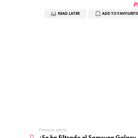
P
READ LATER
ADD TO FAVOURITE
Previous article
See
more
¿Se ha filtrado el Samsung Galaxy