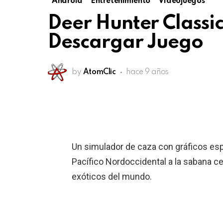
Android
Entretenimiento
Videojuegos
Deer Hunter Classic
Descargar Juego
by
AtomClic
hace 9 años
Un simulador de caza con gráficos espe
Pacífico Nordoccidental a la sabana c
exóticos del mundo.