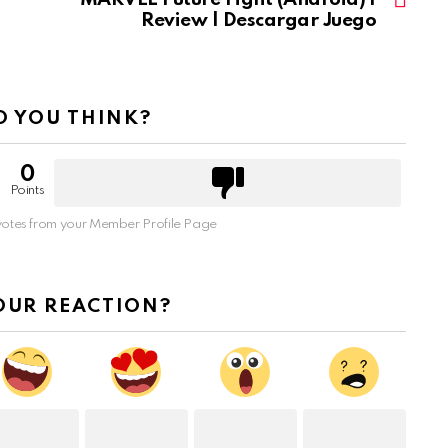
Review | Descargar Juego
 YOU THINK?
0
Points
otes from your Member Profile Page
OUR REACTION?