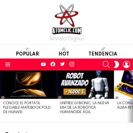
Revista Digital
POPULAR
HOT
TENDENCIA
YouTube
Facebook
Twitter
Instagram
SEARCH
L
SWITC
SKIN
Menu
LATEST
STORIES
CONOCE EL PORTÁTIL
UNITREE G1 BIONIC: LA NUEVA
LA CONS
PLEGABLE MATEBOOK FOLD
ERA DE LA ROBÓTICA
ALMA RE
DE HUAWEI
HUMANOIDE ÁGIL