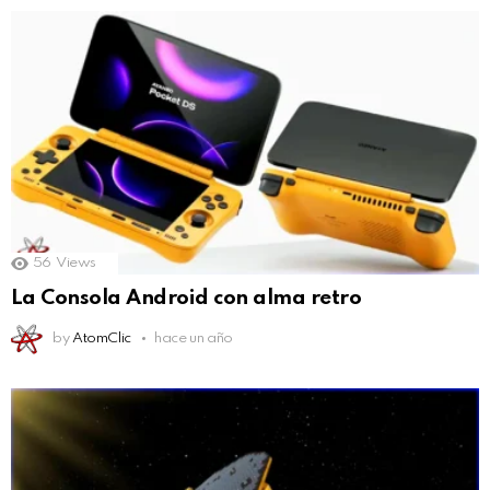
56
Views
La Consola Android con alma retro
by
AtomClic
hace un año