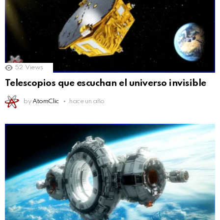
52
Views
Telescopios que escuchan el universo invisible
by
AtomClic
hace un año