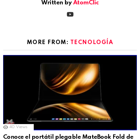
Written by
AtomClic
youtube
MORE FROM:
TECNOLOGÍA
40
Views
Conoce el portátil plegable MateBook Fold de