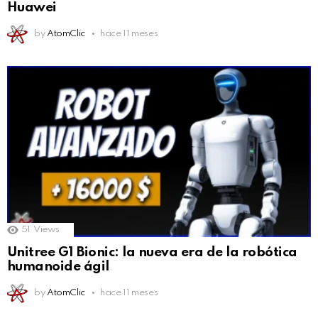
Huawei
by
AtomClic
hace 11 meses
51
Views
Unitree G1 Bionic: la nueva era de la robótica
humanoide ágil
by
AtomClic
hace 11 meses