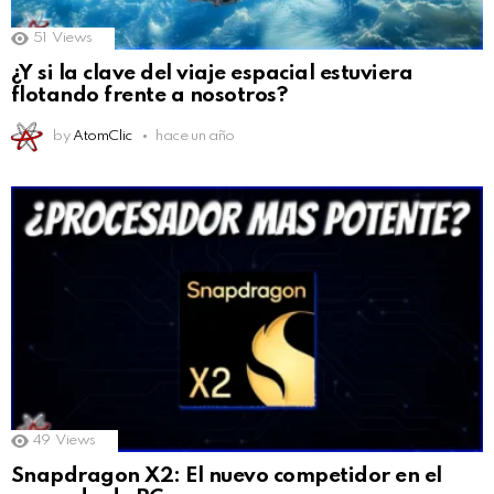
51
Views
¿Y si la clave del viaje espacial estuviera
flotando frente a nosotros?
by
AtomClic
hace un año
49
Views
Snapdragon X2: El nuevo competidor en el