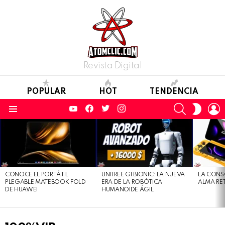
Revista Digital
POPULAR
HOT
TENDENCIA
YouTube
Facebook
Twitter
Instagram
SEARCH
L
SWITC
SKIN
Menu
LATEST
STORIES
CONOCE EL PORTÁTIL
UNITREE G1 BIONIC: LA NUEVA
LA CONS
PLEGABLE MATEBOOK FOLD
ERA DE LA ROBÓTICA
ALMA RE
DE HUAWEI
HUMANOIDE ÁGIL