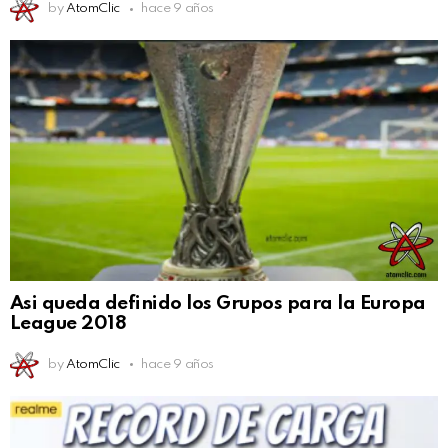
by
AtomClic
hace 9 años
Asi queda definido los Grupos para la Europa
League 2018
by
AtomClic
hace 9 años