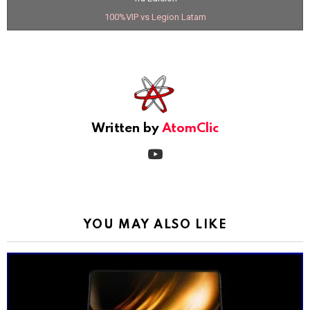
100%VIP vs Legion Latam
See
more
Written by
AtomClic
youtube
YOU MAY ALSO LIKE