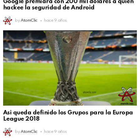
Google premiará con 200 mil dólares a quien
hackee la seguridad de Android
by
AtomClic
hace 9 años
Asi queda definido los Grupos para la Europa
League 2018
by
AtomClic
hace 9 años