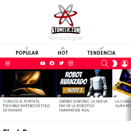
Revista Digital
POPULAR
HOT
TENDENCIA
YouTube
Facebook
Twitter
Instagram
SEARCH
L
SWITC
SKIN
Menu
LATEST
STORIES
CONOCE EL PORTÁTIL
UNITREE G1 BIONIC: LA NUEVA
LA CONS
PLEGABLE MATEBOOK FOLD
ERA DE LA ROBÓTICA
ALMA RE
DE HUAWEI
HUMANOIDE ÁGIL