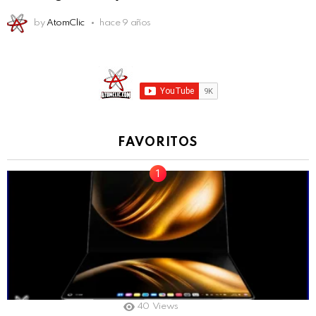
by
AtomClic
hace 9 años
FAVORITOS
40
Views