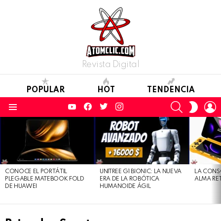
Revista Digital
POPULAR
HOT
TENDENCIA
YouTube
Facebook
Twitter
Instagram
SEARCH
L
SWITC
SKIN
Menu
LATEST
STORIES
CONOCE EL PORTÁTIL
UNITREE G1 BIONIC: LA NUEVA
LA CONS
PLEGABLE MATEBOOK FOLD
ERA DE LA ROBÓTICA
ALMA RE
DE HUAWEI
HUMANOIDE ÁGIL