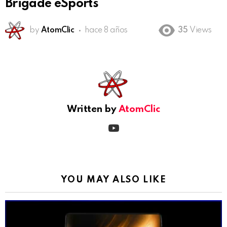
Brigade eSports
by
AtomClic
hace 8 años
35
Views
See
more
Written by
AtomClic
youtube
YOU MAY ALSO LIKE