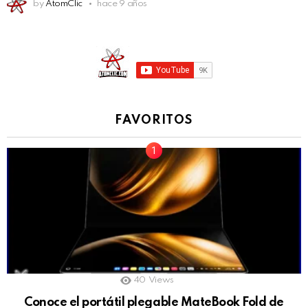
by
AtomClic
hace 9 años
FAVORITOS
40
Views
Conoce el portátil plegable MateBook Fold de