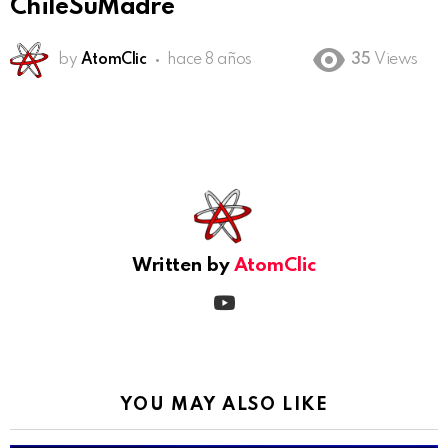
ChileSuMadre
by
AtomClic
hace 8 años
35
Views
See
more
Written by
AtomClic
youtube
YOU MAY ALSO LIKE