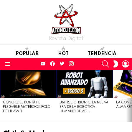
Revista Digital
POPULAR
HOT
TENDENCIA
YouTube
Facebook
Twitter
Instagram
SEARCH
L
SWITC
SKIN
Menu
LATEST
STORIES
CONOCE EL PORTÁTIL
UNITREE G1 BIONIC: LA NUEVA
LA CONS
PLEGABLE MATEBOOK FOLD
ERA DE LA ROBÓTICA
ALMA RE
DE HUAWEI
HUMANOIDE ÁGIL