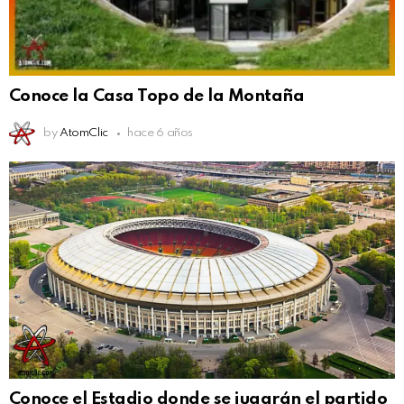
Conoce la Casa Topo de la Montaña
by
AtomClic
hace 6 años
Conoce el Estadio donde se jugarán el partido