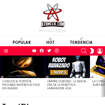
Revista Digital
POPULAR
HOT
TENDENCIA
YouTube
Facebook
Twitter
Instagram
SEARCH
L
SWITC
SKIN
Menu
LATEST
STORIES
CONOCE EL PORTÁTIL
UNITREE G1 BIONIC: LA NUEVA
LA CONS
PLEGABLE MATEBOOK FOLD
ERA DE LA ROBÓTICA
ALMA RE
DE HUAWEI
HUMANOIDE ÁGIL