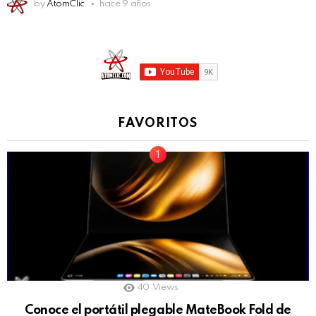
by
AtomClic
hace 9 años
FAVORITOS
40
Views
Conoce el portátil plegable MateBook Fold de