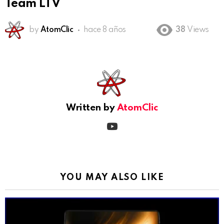
Team LTV
by
AtomClic
hace 8 años
38
Views
See
more
Written by
AtomClic
youtube
YOU MAY ALSO LIKE