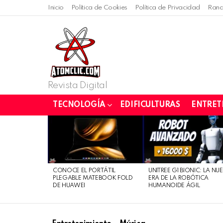
Inicio
Política de Cookies
Política de Privacidad
Rand
Revista Digital
TECNOLOGÍA
EDIFICULTURAS
ENTRET
LATEST
STORIES
CONOCE EL PORTÁTIL
UNITREE G1 BIONIC: LA NU
PLEGABLE MATEBOOK FOLD
ERA DE LA ROBÓTICA
DE HUAWEI
HUMANOIDE ÁGIL