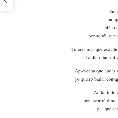
Sé q
no q
niña de
por aquél, que 
Tú eres más que ese idio
sal a disfrutar, mi 
Aprovecha que andas so
yo quiero bailar conti
Ando, todo 
por favor tú dime
pa’
que sea