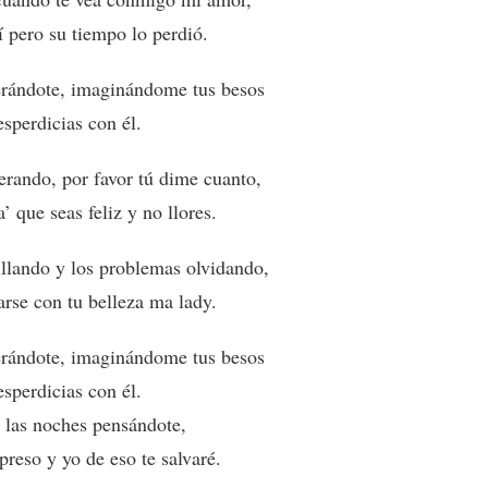
í pero su tiempo lo perdió.
perándote, imaginándome tus besos
esperdicias con él.
erando, por favor tú dime cuanto,
’ que seas feliz y no llores.
illando y los problemas olvidando,
rse con tu belleza ma lady.
perándote, imaginándome tus besos
esperdicias con él.
r las noches pensándote,
preso y yo de eso te salvaré.