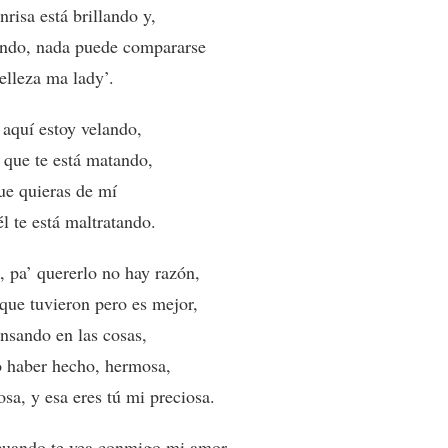
risa está brillando y,
ando, nada puede compararse
elleza ma lady’.
 aquí estoy velando,
o que te está matando,
ue quieras de mí
l te está maltratando.
 pa’ quererlo no hay razón,
o que tuvieron pero es mejor,
nsando en las cosas,
o haber hecho, hermosa,
sa, y esa eres tú mi preciosa.
, cuando te vea conmigo mi amor,