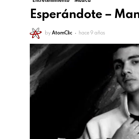
Entretenimiento
Música
Esperándote – Manu
by
AtomClic
hace 9 años