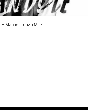
te – Manuel Turizo MTZ