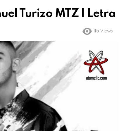
el Turizo MTZ | Letra
115
Views