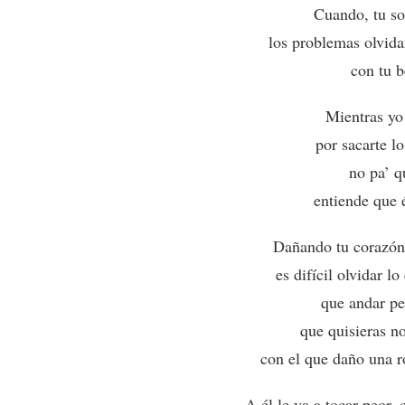
Cuando, tu son
los problemas olvid
con tu b
Mientras yo
por sacarte l
no pa’ q
entiende que é
Dañando tu corazón,
es difícil olvidar l
que andar pe
que quisieras n
con el que daño una ro
A él le va a tocar peor