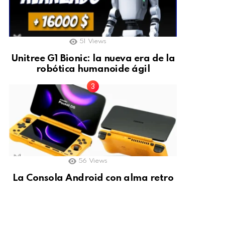
51
Views
Unitree G1 Bionic: la nueva era de la
robótica humanoide ágil
56
Views
La Consola Android con alma retro