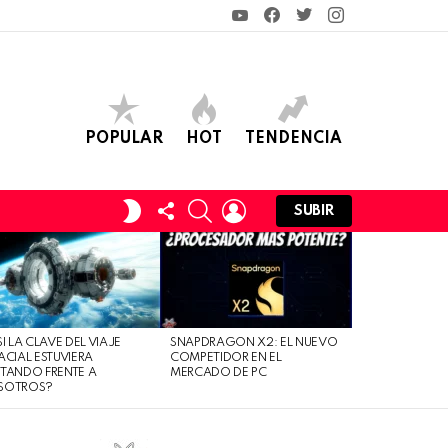
YouTube
Facebook
Twitter
Instagram
POPULAR
HOT
TENDENCIA
FOLLOW
SEARCH
LOGIN
SWITCH
SUBIR
US
SKIN
SI LA CLAVE DEL VIAJE
SNAPDRAGON X2: EL NUEVO
ACIAL ESTUVIERA
COMPETIDOR EN EL
TANDO FRENTE A
MERCADO DE PC
SOTROS?