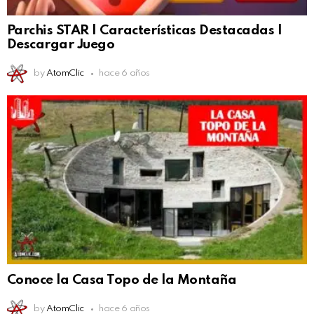
Parchis STAR | Características Destacadas |
Descargar Juego
by
AtomClic
hace 6 años
Conoce la Casa Topo de la Montaña
by
AtomClic
hace 6 años