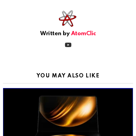
See
more
Written by
AtomClic
youtube
YOU MAY ALSO LIKE