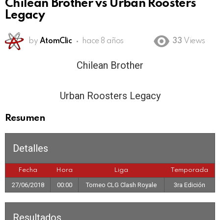
Chilean Brother vs Urban Roosters
Legacy
by
AtomClic
hace 8 años
33
Views
Chilean Brother
00:00
Urban Roosters Legacy
Resumen
Detalles
Fecha
Hora
Liga
Temporada
27/06/2018
00:00
Torneo CLG Clash Royale
3ra Edición
Resultados