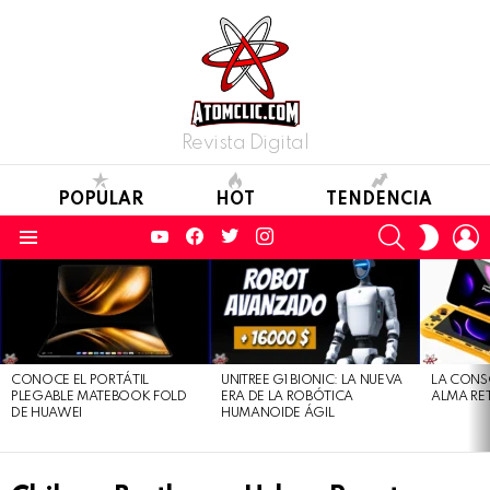
Revista Digital
POPULAR
HOT
TENDENCIA
YouTube
Facebook
Twitter
Instagram
SEARCH
L
SWITC
SKIN
Menu
LATEST
STORIES
CONOCE EL PORTÁTIL
UNITREE G1 BIONIC: LA NUEVA
LA CONS
PLEGABLE MATEBOOK FOLD
ERA DE LA ROBÓTICA
ALMA RE
DE HUAWEI
HUMANOIDE ÁGIL