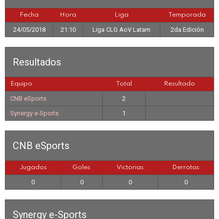
Fecha
Hora
Liga
Temporada
24/05/2018
21:10
Liga CLG AoV Latam
2da Edición
Resultados
Equipo
Total
Resultado
CNB eSports
2
Synergy e-Sports
1
CNB eSports
Jugados
Goles
Victorias
Derrotas
0
0
0
0
Synergy e-Sports