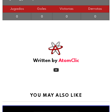
Jugados
Goles
Victorias
Derrotas
0
0
0
0
See
more
Written by
AtomClic
youtube
YOU MAY ALSO LIKE