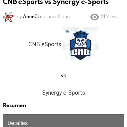
CNB eSports vs Synergy e-Sports
by
AtomClic
hace 8 años
21
Views
CNB eSports
2
vs
1
Synergy e-Sports
Resumen
Detalles