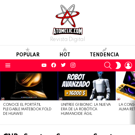
Revista Digital
POPULAR
HOT
TENDENCIA
YouTube
Facebook
Twitter
Instagram
SEARCH
L
SWITC
SKIN
Menu
LATEST
STORIES
CONOCE EL PORTÁTIL
UNITREE G1 BIONIC: LA NUEVA
LA CONS
PLEGABLE MATEBOOK FOLD
ERA DE LA ROBÓTICA
ALMA RE
DE HUAWEI
HUMANOIDE ÁGIL