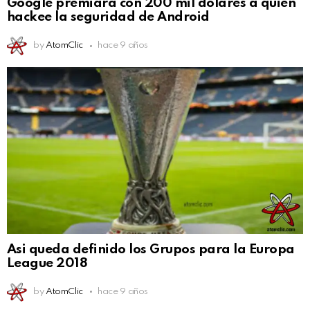
Google premiará con 200 mil dólares a quien
hackee la seguridad de Android
by
AtomClic
hace 9 años
Asi queda definido los Grupos para la Europa
League 2018
by
AtomClic
hace 9 años