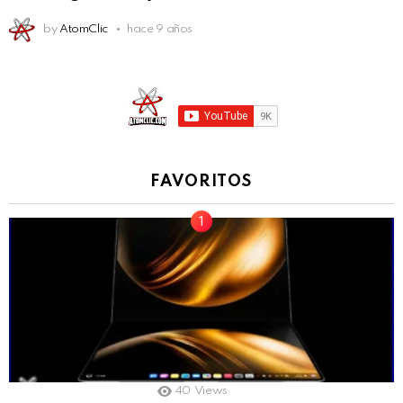
by
AtomClic
hace 9 años
FAVORITOS
40
Views