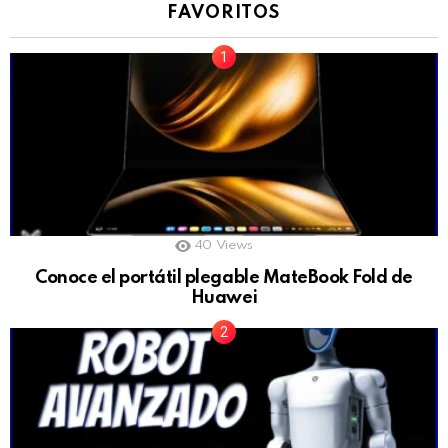
FAVORITOS
40
Views
Conoce el portátil plegable MateBook Fold de
Huawei