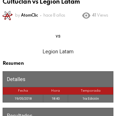
Cultuclan vs Legion Latam
by
AtomClic
hace 8 años
41
Views
3
vs
2
Legion Latam
Resumen
Detalles
Fecha
Hora
Temporada
19/05/2018
18:40
1ra Edición
Resultados