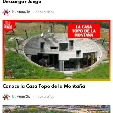
Descargar Juego
by
AtomClic
hace 6 años
Conoce la Casa Topo de la Montaña
by
AtomClic
hace 6 años