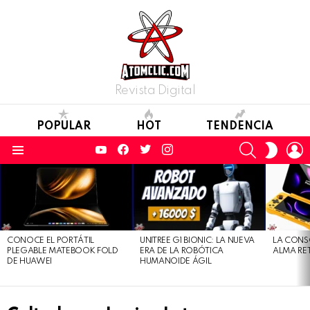
Revista Digital
POPULAR
HOT
TENDENCIA
YouTube
Facebook
Twitter
Instagram
SEARCH
L
SWITC
SKIN
Menu
LATEST
STORIES
CONOCE EL PORTÁTIL
UNITREE G1 BIONIC: LA NUEVA
LA CONS
PLEGABLE MATEBOOK FOLD
ERA DE LA ROBÓTICA
ALMA RE
DE HUAWEI
HUMANOIDE ÁGIL