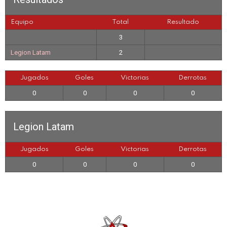
Equipo
Total
Resultado
3
Legion Latam
2
Jugados
Goles
Victorias
Derrotas
0
0
0
0
Legion Latam
Jugados
Goles
Victorias
Derrotas
0
0
0
0
See
more