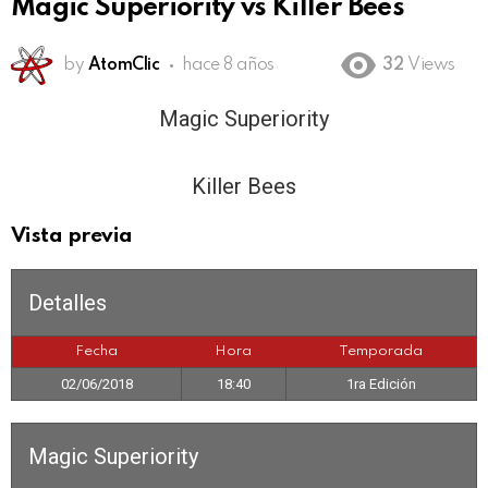
Magic Superiority vs Killer Bees
by
AtomClic
hace 8 años
32
Views
Magic Superiority
18:40
Killer Bees
Vista previa
Detalles
Fecha
Hora
Temporada
02/06/2018
18:40
1ra Edición
Magic Superiority