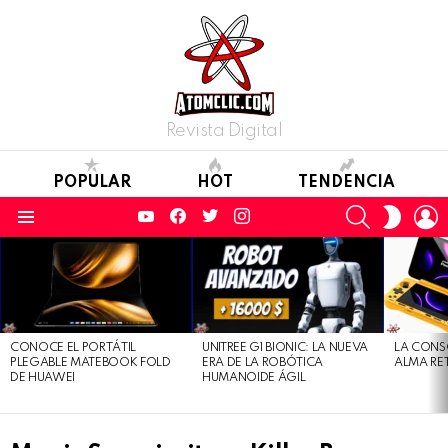
Revista Digital
POPULAR
HOT
TENDENCIA
YouTube
Facebook
Twitter
Instagram
SEARCH
L
SWITC
SKIN
Menu
LATEST
STORIES
CONOCE EL PORTÁTIL
UNITREE G1 BIONIC: LA NUEVA
LA CONS
PLEGABLE MATEBOOK FOLD
ERA DE LA ROBÓTICA
ALMA RE
DE HUAWEI
HUMANOIDE ÁGIL