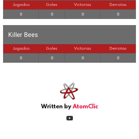
Jugados
Goles
Victorias
Derrotas
0
0
0
0
Killer Bees
Jugados
Goles
Victorias
Derrotas
0
0
0
0
See
more
Written by
AtomClic
youtube