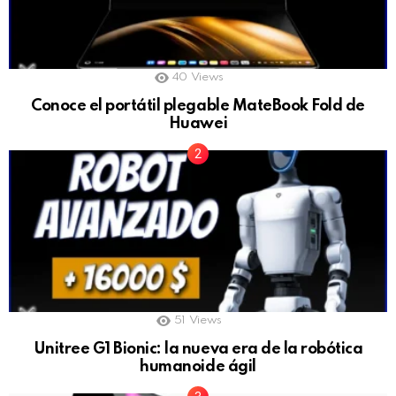
40
Views
Conoce el portátil plegable MateBook Fold de
Huawei
51
Views
Unitree G1 Bionic: la nueva era de la robótica
humanoide ágil