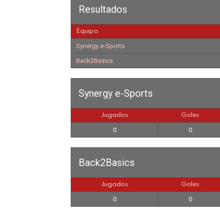
Resultados
Equipo
Synergy e-Sports
Back2Basics
Synergy e-Sports
Jugados
Goles
0
0
Back2Basics
Jugados
Goles
0
0