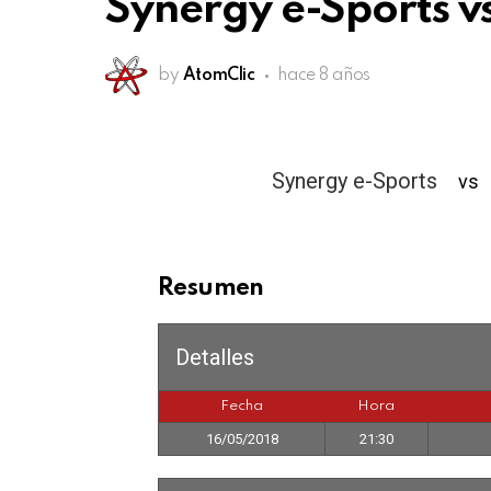
Synergy e-Sports v
by
AtomClic
hace 8 años
Synergy e-Sports
0
vs
Resumen
Detalles
Fecha
Hora
16/05/2018
21:30