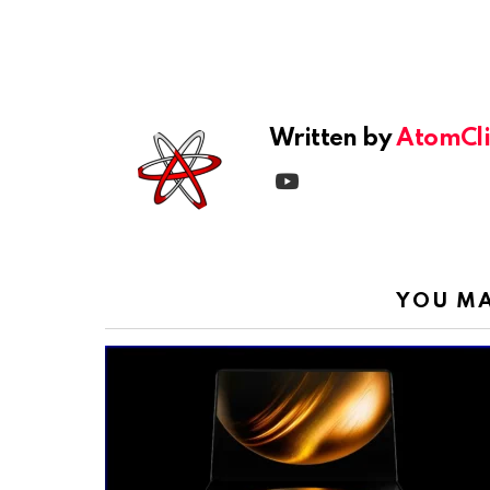
See
more
Written by
AtomCli
youtube
YOU MA