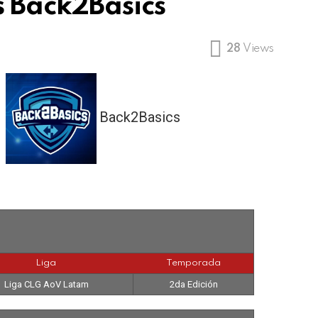
s Back2Basics
28
Views
2
Back2Basics
Liga
Temporada
Liga CLG AoV Latam
2da Edición