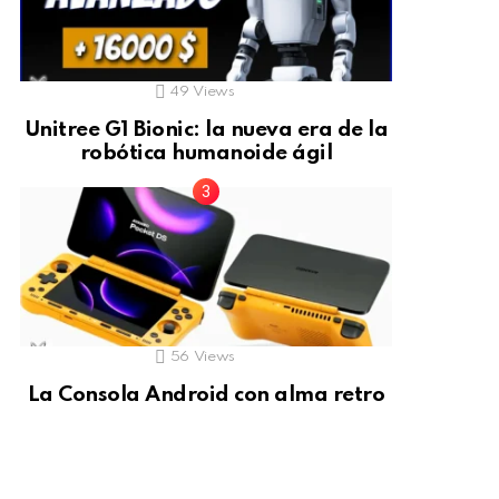
49
Views
Unitree G1 Bionic: la nueva era de la
robótica humanoide ágil
56
Views
La Consola Android con alma retro