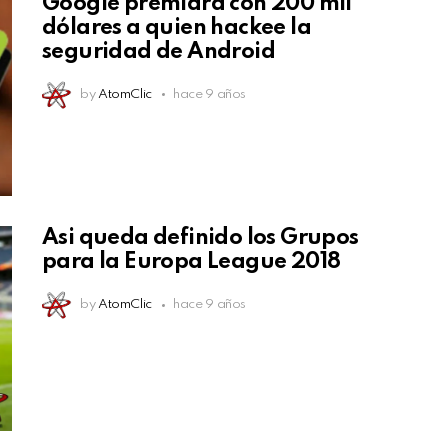
Google premiará con 200 mil
dólares a quien hackee la
seguridad de Android
by
AtomClic
hace 9 años
Asi queda definido los Grupos
para la Europa League 2018
by
AtomClic
hace 9 años