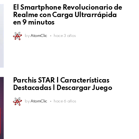
El Smartphone Revolucionario de
Realme con Carga Ultrarrápida
en 9 minutos
by
AtomClic
hace 3 años
Parchis STAR | Características
Destacadas | Descargar Juego
by
AtomClic
hace 6 años