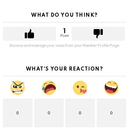
WHAT DO YOU THINK?
1
Point
Browse and manage your votes from your Member Profile Page
WHAT'S YOUR REACTION?
0
0
0
0