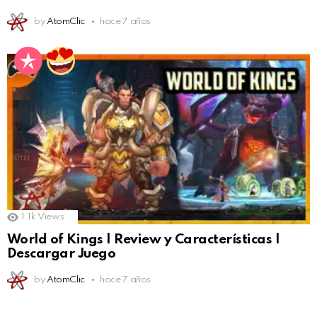
by
AtomClic
hace 7 años
1.1k
Views
World of Kings | Review y Características |
Descargar Juego
by
AtomClic
hace 7 años