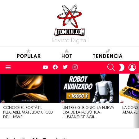
Revista Digital
POPULAR
HOT
TENDENCIA
YouTube
Facebook
Twitter
Instagram
SEARCH
L
SWITC
SKIN
Menu
LATEST
STORIES
CONOCE EL PORTÁTIL
UNITREE G1 BIONIC: LA NUEVA
LA CONS
PLEGABLE MATEBOOK FOLD
ERA DE LA ROBÓTICA
ALMA RE
DE HUAWEI
HUMANOIDE ÁGIL