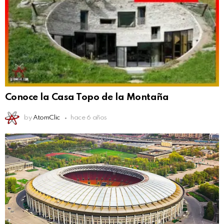
Conoce la Casa Topo de la Montaña
by
AtomClic
hace 6 años