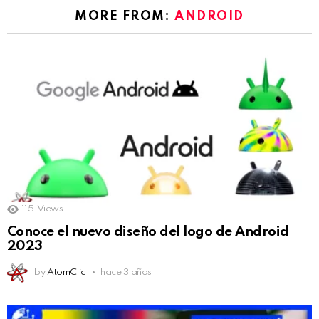
MORE FROM:
ANDROID
115
Views
Conoce el nuevo diseño del logo de Android
2023
by
AtomClic
hace 3 años