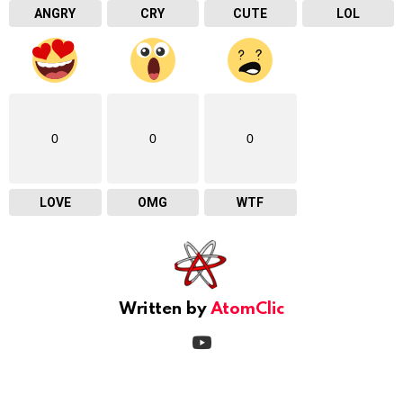
ANGRY
CRY
CUTE
LOL
0
0
0
LOVE
OMG
WTF
Written by
AtomClic
youtube