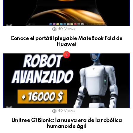
40
Views
Conoce el portátil plegable MateBook Fold de
Huawei
49
Views
Unitree G1 Bionic: la nueva era de la robótica
humanoide ágil