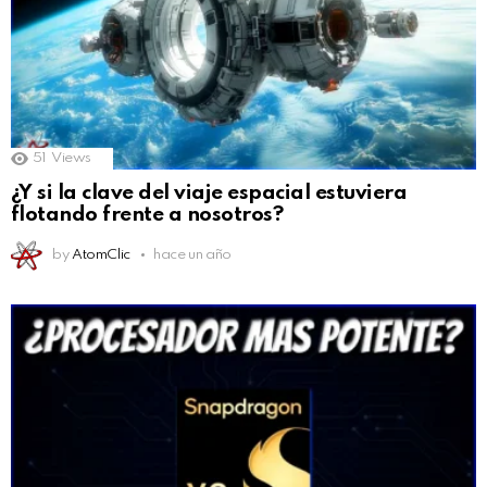
51
Views
¿Y si la clave del viaje espacial estuviera
flotando frente a nosotros?
by
AtomClic
hace un año