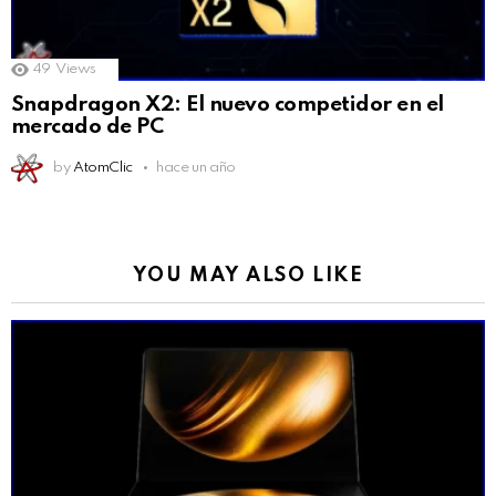
49
Views
Snapdragon X2: El nuevo competidor en el
mercado de PC
by
AtomClic
hace un año
YOU MAY ALSO LIKE