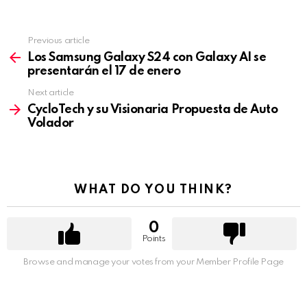
Previous article
See
more
Los Samsung Galaxy S24 con Galaxy AI se
presentarán el 17 de enero
Next article
CycloTech y su Visionaria Propuesta de Auto
Volador
WHAT DO YOU THINK?
0
Points
Browse and manage your votes from your Member Profile Page