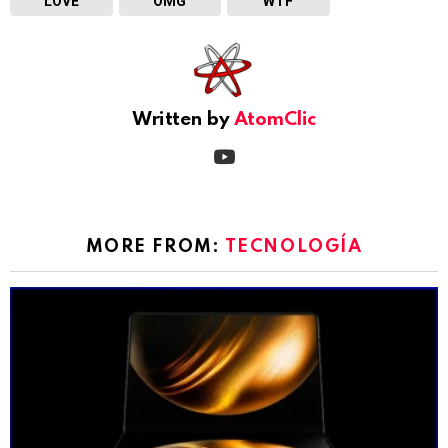
LOVE
OMG
WTF
Written by
AtomClic
youtube
MORE FROM:
TECNOLOGÍA