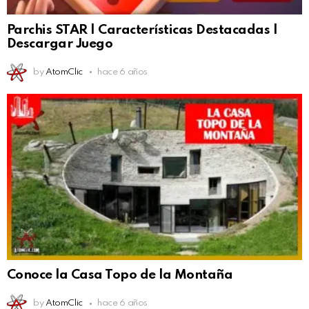
Parchis STAR | Características Destacadas |
Descargar Juego
by
AtomClic
hace 6 años
Conoce la Casa Topo de la Montaña
by
AtomClic
hace 6 años