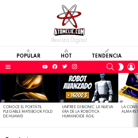
Revista Digital
POPULAR
HOT
TENDENCIA
YouTube
Facebook
Twitter
Instagram
SEARCH
L
SWITC
SKIN
Menu
LATEST
STORIES
CONOCE EL PORTÁTIL
UNITREE G1 BIONIC: LA NUEVA
LA CONS
PLEGABLE MATEBOOK FOLD
ERA DE LA ROBÓTICA
ALMA RE
DE HUAWEI
HUMANOIDE ÁGIL