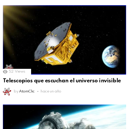
52
Views
Telescopios que escuchan el universo invisible
by
AtomClic
hace un año