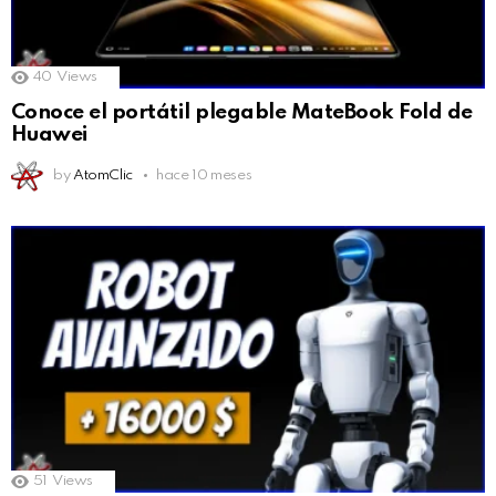
40
Views
Conoce el portátil plegable MateBook Fold de
Huawei
by
AtomClic
hace 10 meses
51
Views