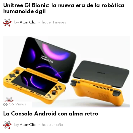
Unitree G1 Bionic: la nueva era de la robótica
humanoide ágil
by
AtomClic
hace 11 meses
56
Views
La Consola Android con alma retro
by
AtomClic
hace un año