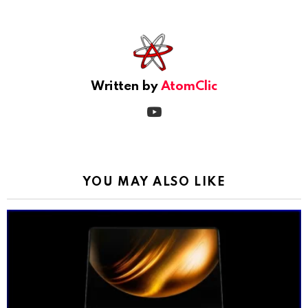
See
more
Written by
AtomClic
youtube
YOU MAY ALSO LIKE