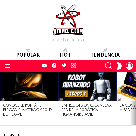
Revista Digital
POPULAR
HOT
TENDENCIA
YouTube
Facebook
Twitter
Instagram
SEARCH
L
SWITC
SKIN
Menu
LATEST
STORIES
CONOCE EL PORTÁTIL
UNITREE G1 BIONIC: LA NUEVA
LA CONS
PLEGABLE MATEBOOK FOLD
ERA DE LA ROBÓTICA
ALMA RE
DE HUAWEI
HUMANOIDE ÁGIL