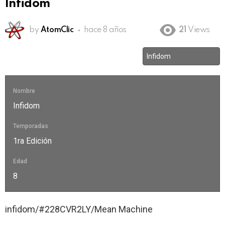
Infidom
by
AtomClic
hace 8 años
21
Views
Nombre
Infidom
Temporadas
1ra Edición
Edad
8
infidom/#228CVR2LY/Mean Machine