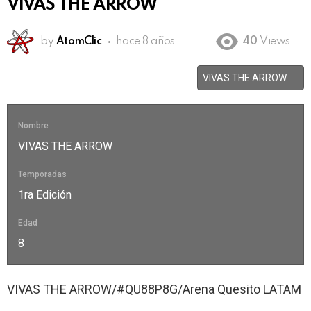
VIVAS THE ARROW
by
AtomClic
hace 8 años
40
Views
Nombre
VIVAS THE ARROW
Temporadas
1ra Edición
Edad
8
VIVAS THE ARROW/#QU88P8G/Arena Quesito LATAM