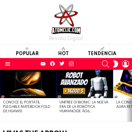
Revista Digital
POPULAR
HOT
TENDENCIA
YouTube
Facebook
Twitter
Instagram
SEARCH
L
SWITC
SKIN
Menu
LATEST
STORIES
CONOCE EL PORTÁTIL
UNITREE G1 BIONIC: LA NUEVA
LA CONS
PLEGABLE MATEBOOK FOLD
ERA DE LA ROBÓTICA
ALMA RE
DE HUAWEI
HUMANOIDE ÁGIL