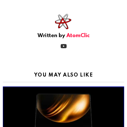
See
more
Written by
AtomClic
youtube
YOU MAY ALSO LIKE