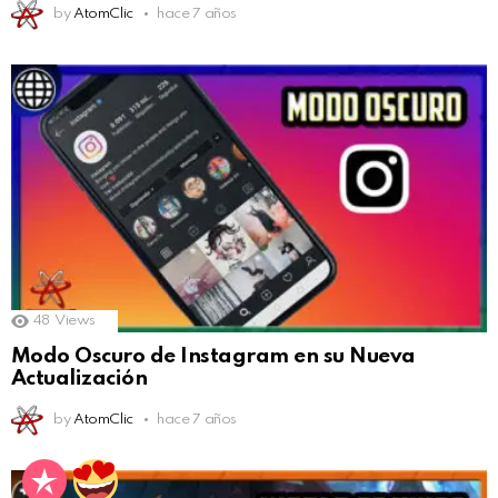
by
AtomClic
hace 7 años
48
Views
Modo Oscuro de Instagram en su Nueva
Actualización
by
AtomClic
hace 7 años