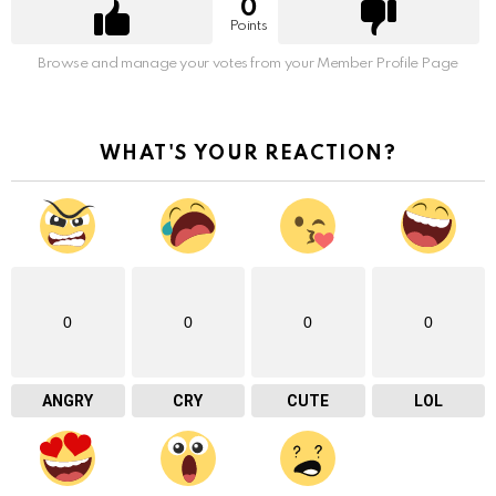
0
Points
Browse and manage your votes from your Member Profile Page
WHAT'S YOUR REACTION?
0
0
0
0
ANGRY
CRY
CUTE
LOL