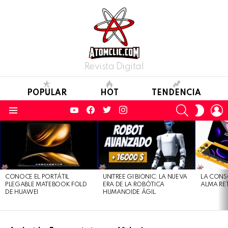
Revista Digital
POPULAR
HOT
TENDENCIA
YouTube
Facebook
Twitter
Instagram
SEARCH
L
SWITC
SKIN
Menu
LATEST
STORIES
CONOCE EL PORTÁTIL
UNITREE G1 BIONIC: LA NUEVA
LA CONS
PLEGABLE MATEBOOK FOLD
ERA DE LA ROBÓTICA
ALMA RE
DE HUAWEI
HUMANOIDE ÁGIL