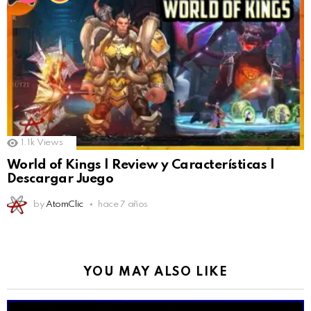
1.1k
Views
World of Kings | Review y Características |
Descargar Juego
by
AtomClic
hace 7 años
YOU MAY ALSO LIKE