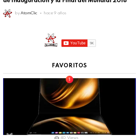
de inauguración y la Final del Mundial 2018
by
AtomClic
hace 9 años
FAVORITOS
40
Views