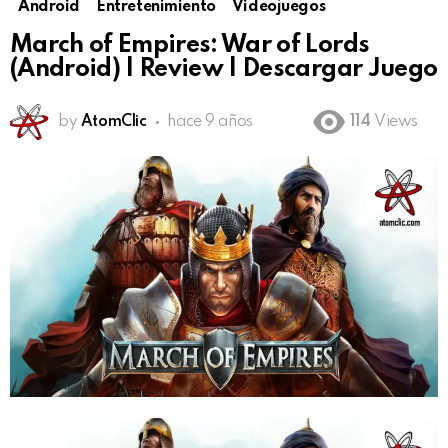
Android
Entretenimiento
Videojuegos
March of Empires: War of Lords
(Android) | Review | Descargar Juego
by
AtomClic
hace 9 años
114
Views