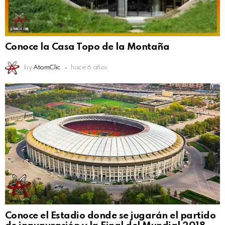
Conoce la Casa Topo de la Montaña
by
AtomClic
hace 6 años
Conoce el Estadio donde se jugarán el partido