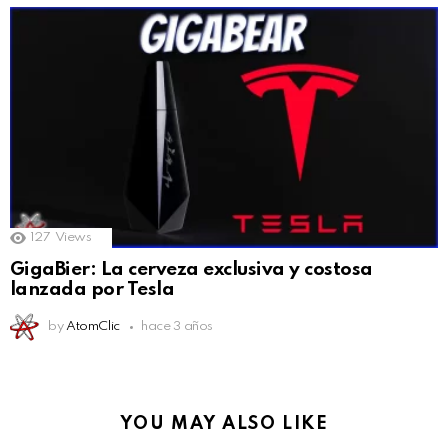
127
Views
GigaBier: La cerveza exclusiva y costosa
lanzada por Tesla
by
AtomClic
hace 3 años
YOU MAY ALSO LIKE