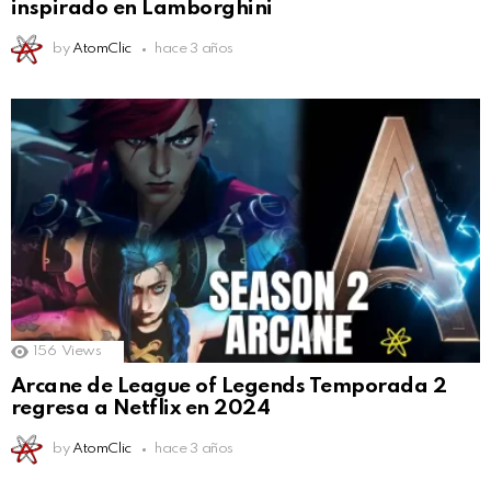
inspirado en Lamborghini
by
AtomClic
hace 3 años
156
Views
Arcane de League of Legends Temporada 2
regresa a Netflix en 2024
by
AtomClic
hace 3 años