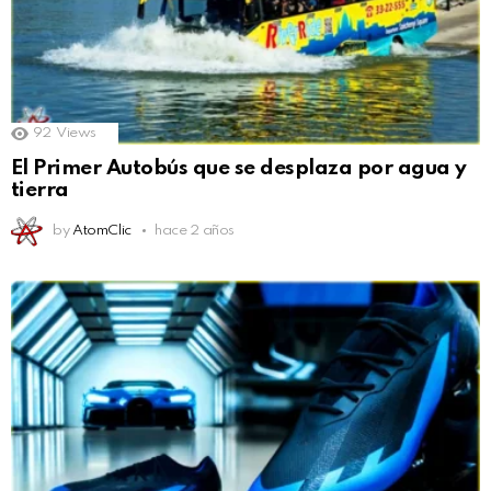
92
Views
El Primer Autobús que se desplaza por agua y
tierra
by
AtomClic
hace 2 años