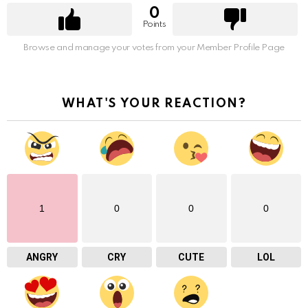
0
Points
Browse and manage your votes from your Member Profile Page
WHAT'S YOUR REACTION?
1
0
0
0
ANGRY
CRY
CUTE
LOL