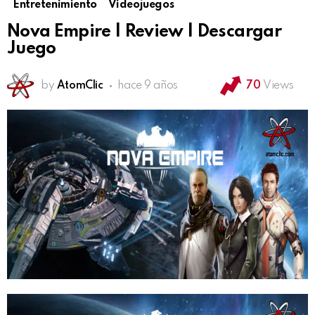
Entretenimiento
Videojuegos
Nova Empire | Review | Descargar
Juego
by
AtomClic
hace 9 años
70
Views