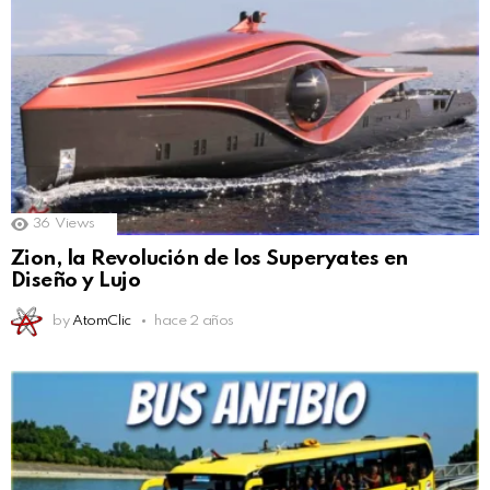
36
Views
Zion, la Revolución de los Superyates en
Diseño y Lujo
by
AtomClic
hace 2 años