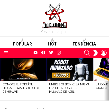
Revista Digital
POPULAR
HOT
TENDENCIA
YouTube
Facebook
Twitter
Instagram
SEARCH
L
SWITC
SKIN
Menu
LATEST
STORIES
CONOCE EL PORTÁTIL
UNITREE G1 BIONIC: LA NUEVA
LA CONS
PLEGABLE MATEBOOK FOLD
ERA DE LA ROBÓTICA
ALMA RE
DE HUAWEI
HUMANOIDE ÁGIL