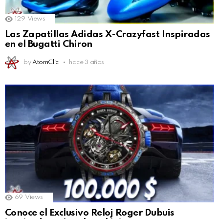
129
Views
Las Zapatillas Adidas X-Crazyfast Inspiradas
en el Bugatti Chiron
by
AtomClic
hace 3 años
69
Views
Conoce el Exclusivo Reloj Roger Dubuis