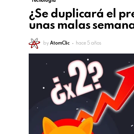
Tecnología
¿Se duplicará el pr
unas malas seman
by
AtomClic
hace 5 años