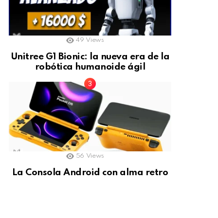
49
Views
Unitree G1 Bionic: la nueva era de la
robótica humanoide ágil
56
Views
La Consola Android con alma retro