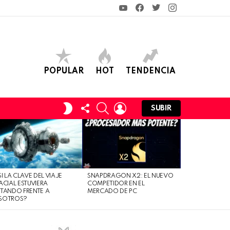
YouTube
Facebook
Twitter
Instagram
POPULAR
HOT
TENDENCIA
FOLLOW
SEARCH
LOGIN
SWITCH
SUBIR
US
SKIN
SI LA CLAVE DEL VIAJE
SNAPDRAGON X2: EL NUEVO
ACIAL ESTUVIERA
COMPETIDOR EN EL
TANDO FRENTE A
MERCADO DE PC
SOTROS?