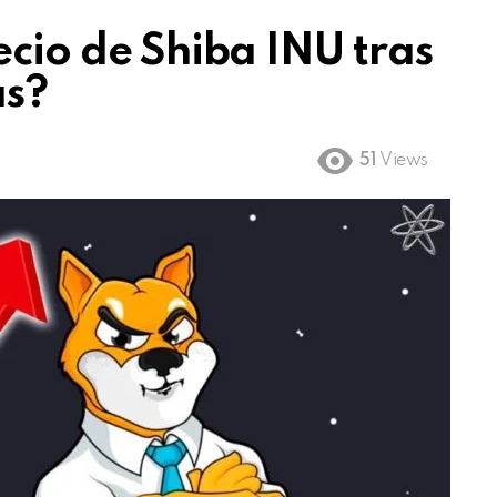
ecio de Shiba INU tras
as?
51
Views