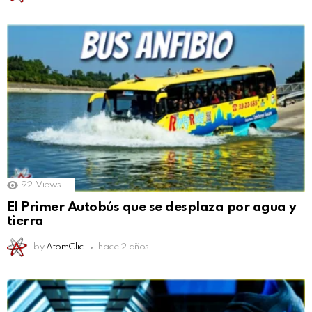
92
Views
El Primer Autobús que se desplaza por agua y
tierra
by
AtomClic
hace 2 años