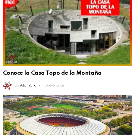
Conoce la Casa Topo de la Montaña
by
AtomClic
hace 6 años