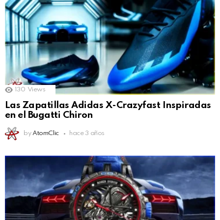
130
Views
Las Zapatillas Adidas X-Crazyfast Inspiradas
en el Bugatti Chiron
by
AtomClic
hace 3 años