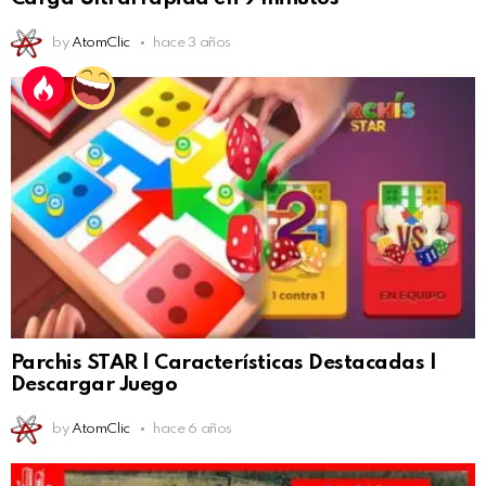
by
AtomClic
hace 3 años
Parchis STAR | Características Destacadas |
Descargar Juego
by
AtomClic
hace 6 años