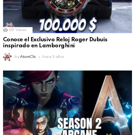
69
Views
Conoce el Exclusivo Reloj Roger Dubuis
inspirado en Lamborghini
by
AtomClic
hace 3 años