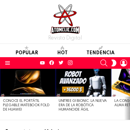
Revista Digital
POPULAR
HOT
TENDENCIA
YouTube
Facebook
Twitter
Instagram
SEARCH
L
SWITC
SKIN
Menu
LATEST
STORIES
CONOCE EL PORTÁTIL
UNITREE G1 BIONIC: LA NUEVA
LA CONS
PLEGABLE MATEBOOK FOLD
ERA DE LA ROBÓTICA
ALMA RE
DE HUAWEI
HUMANOIDE ÁGIL