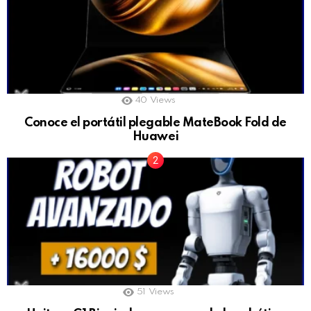
40
Views
Conoce el portátil plegable MateBook Fold de
Huawei
51
Views