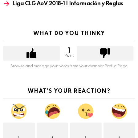
Liga CLG AoV 2018-1 | Información y Reglas
WHAT DO YOU THINK?
1
Point
Browse and manage your votes from your Member Profile Page
WHAT'S YOUR REACTION?
1
1
1
1