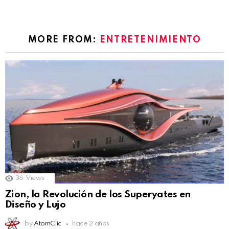
MORE FROM:
ENTRETENIMIENTO
36
Views
Zion, la Revolución de los Superyates en
Diseño y Lujo
by
AtomClic
hace 2 años