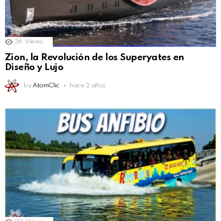
36
Views
Zion, la Revolución de los Superyates en
Diseño y Lujo
by
AtomClic
hace 2 años