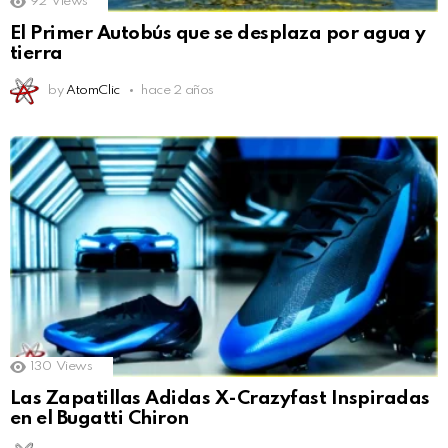
92
Views
El Primer Autobús que se desplaza por agua y
tierra
by
AtomClic
hace 2 años
130
Views
Las Zapatillas Adidas X-Crazyfast Inspiradas
en el Bugatti Chiron