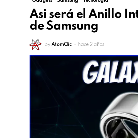
Gadgets
Samsung
Tecnología
Asi será el Anillo 
de Samsung
by
AtomClic
hace 2 años