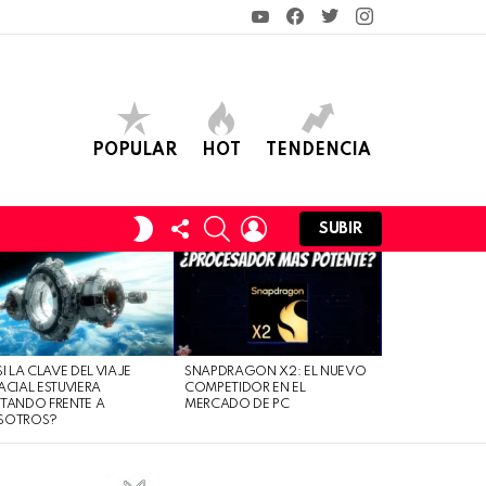
YouTube
Facebook
Twitter
Instagram
POPULAR
HOT
TENDENCIA
FOLLOW
SEARCH
LOGIN
SWITCH
SUBIR
US
SKIN
SI LA CLAVE DEL VIAJE
SNAPDRAGON X2: EL NUEVO
ACIAL ESTUVIERA
COMPETIDOR EN EL
TANDO FRENTE A
MERCADO DE PC
SOTROS?