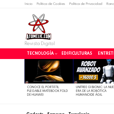
Inicio
Política de Cookies
Política de Privacidad
Rand
Revista Digital
TECNOLOGÍA
EDIFICULTURAS
ENTRET
LATEST
STORIES
CONOCE EL PORTÁTIL
UNITREE G1 BIONIC: LA NU
PLEGABLE MATEBOOK FOLD
ERA DE LA ROBÓTICA
DE HUAWEI
HUMANOIDE ÁGIL