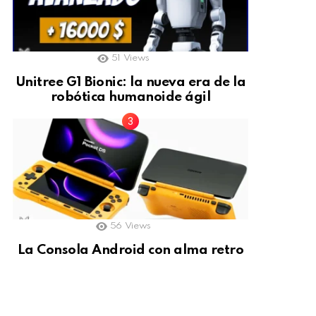
51
Views
Unitree G1 Bionic: la nueva era de la
robótica humanoide ágil
56
Views
La Consola Android con alma retro