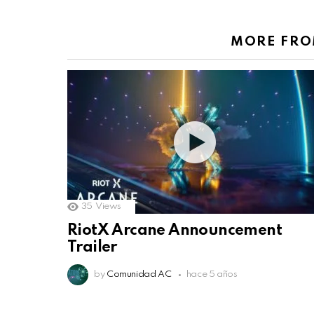
MORE FR
35
Views
RiotX Arcane Announcement
Trailer
by
Comunidad AC
hace 5 años