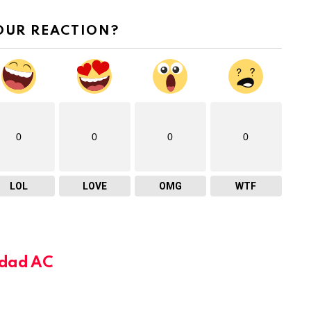
OUR REACTION?
0
0
0
0
LOL
LOVE
OMG
WTF
dad AC