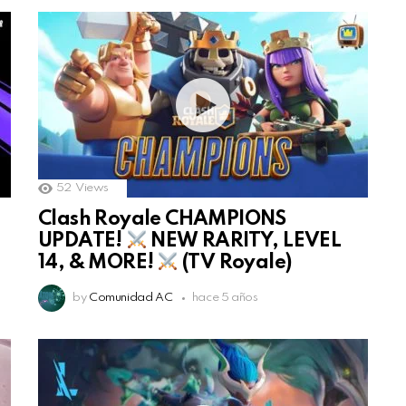
52
Views
Clash Royale CHAMPIONS
UPDATE!
NEW RARITY, LEVEL
14, & MORE!
(TV Royale)
by
Comunidad AC
hace 5 años