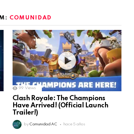
OM:
COMUNIDAD
99
Views
Clash Royale: The Champions
Have Arrived! (Official Launch
Trailer!)
by
Comunidad AC
hace 5 años