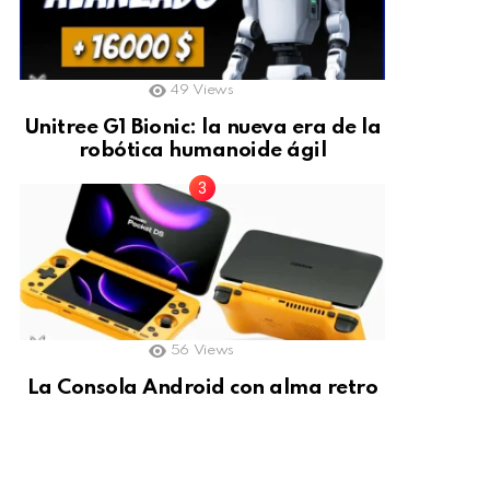
49
Views
Unitree G1 Bionic: la nueva era de la
robótica humanoide ágil
56
Views
La Consola Android con alma retro