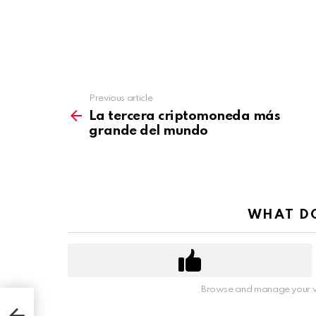
Previous article
See
more
La tercera criptomoneda más
grande del mundo
WHAT DO
Browse and manage your v