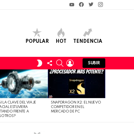
YouTube
Facebook
Twitter
Instagram
POPULAR
HOT
TENDENCIA
FOLLOW
SEARCH
LOGIN
SWITCH
SUBIR
US
SKIN
SI LA CLAVE DEL VIAJE
SNAPDRAGON X2: EL NUEVO
ACIAL ESTUVIERA
COMPETIDOR EN EL
TANDO FRENTE A
MERCADO DE PC
SOTROS?