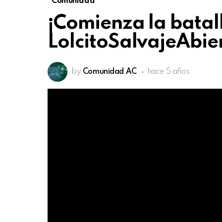
Comunidad
¡Comienza la batall
LolcitoSalvajeAbier
by
Comunidad AC
hace 5 años