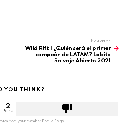
Next article
Wild Rift | ¿Quién será el primer
campeón de LATAM? Lolcito
Salvaje Abierto 2021
 YOU THINK?
2
Points
otes from your Member Profile Page