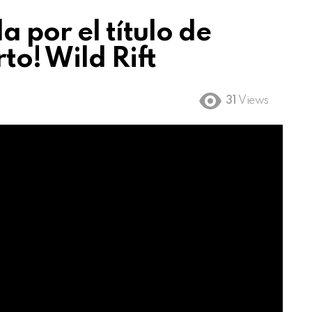
a por el título de
to! Wild Rift
31
Views