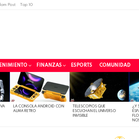
om Post
Top 10
ENIMIENTO
FINANZAS
ESPORTS
COMUNIDAD
EVA
LA CONSOLA ANDROID CON
TELESCOPIOS QUE
¿Y 
ALMA RETRO
ESCUCHAN EL UNIVERSO
ESP
INVISIBLE
FLO
NO