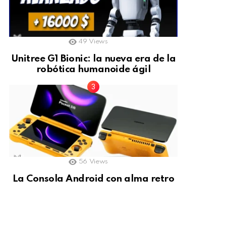
49
Views
Unitree G1 Bionic: la nueva era de la
robótica humanoide ágil
56
Views
La Consola Android con alma retro