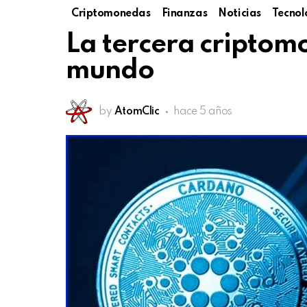
Criptomonedas
Finanzas
Noticias
Tecnol
La tercera cripto
mundo
by
AtomClic
hace 5 años