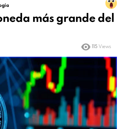
ogía
moneda más grande del
115
Views