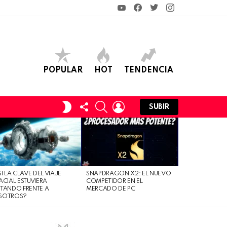
YouTube
Facebook
Twitter
Instagram
POPULAR
HOT
TENDENCIA
FOLLOW
SEARCH
LOGIN
SWITCH
SUBIR
US
SKIN
SI LA CLAVE DEL VIAJE
SNAPDRAGON X2: EL NUEVO
ACIAL ESTUVIERA
COMPETIDOR EN EL
TANDO FRENTE A
MERCADO DE PC
SOTROS?