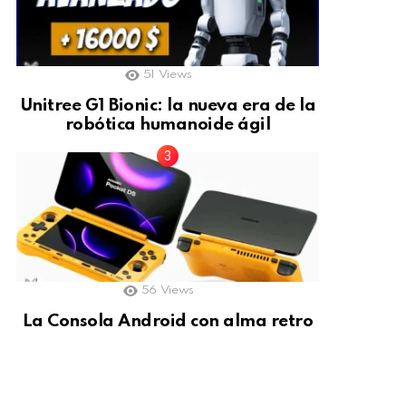
51
Views
Unitree G1 Bionic: la nueva era de la
robótica humanoide ágil
56
Views
La Consola Android con alma retro