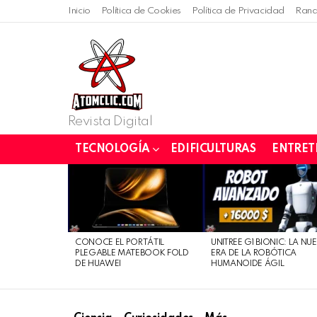
Inicio
Política de Cookies
Política de Privacidad
Rand
Revista Digital
TECNOLOGÍA
EDIFICULTURAS
ENTRET
LATEST
STORIES
CONOCE EL PORTÁTIL
UNITREE G1 BIONIC: LA NU
PLEGABLE MATEBOOK FOLD
ERA DE LA ROBÓTICA
DE HUAWEI
HUMANOIDE ÁGIL