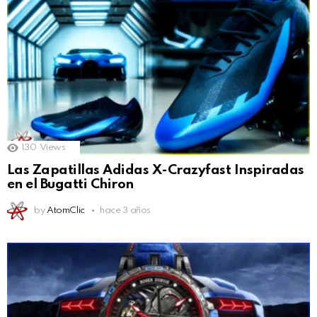
130
Views
Las Zapatillas Adidas X-Crazyfast Inspiradas
en el Bugatti Chiron
by
AtomClic
hace 3 años