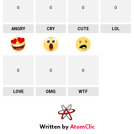
0
0
0
0
ANGRY
CRY
CUTE
LOL
0
0
0
LOVE
OMG
WTF
Written by
AtomClic
youtube