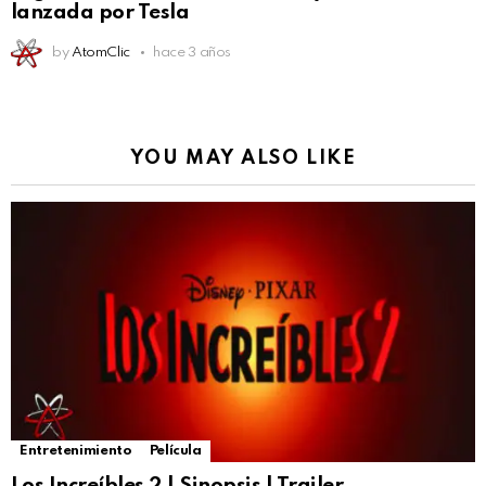
lanzada por Tesla
by
AtomClic
hace 3 años
YOU MAY ALSO LIKE
Entretenimiento
Película
Los Increíbles 2 | Sinopsis | Trailer