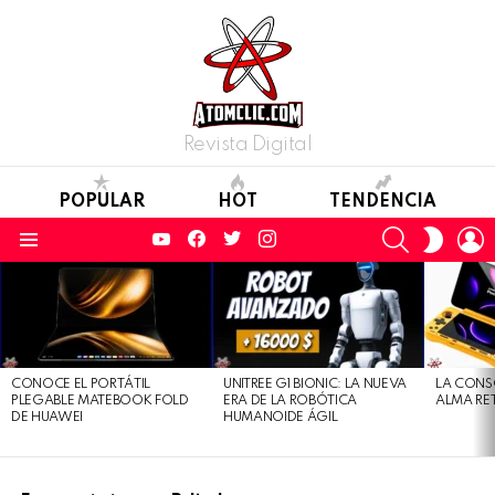
Revista Digital
POPULAR
HOT
TENDENCIA
YouTube
Facebook
Twitter
Instagram
SEARCH
L
SWITC
SKIN
Menu
LATEST
STORIES
CONOCE EL PORTÁTIL
UNITREE G1 BIONIC: LA NUEVA
LA CONS
PLEGABLE MATEBOOK FOLD
ERA DE LA ROBÓTICA
ALMA RE
DE HUAWEI
HUMANOIDE ÁGIL