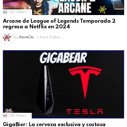
156
Views
Arcane de League of Legends Temporada 2
regresa a Netflix en 2024
by
AtomClic
hace 3 años
128
Views
GigaBier: La cerveza exclusiva y costosa