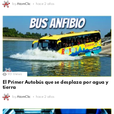
by
AtomClic
hace 2 años
93
Views
El Primer Autobús que se desplaza por agua y
tierra
by
AtomClic
hace 2 años