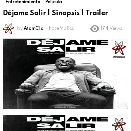
Entretenimiento
Película
Déjame Salir | Sinopsis | Trailer
by
AtomClic
hace 9 años
174
Views