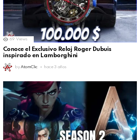
69
Views
Conoce el Exclusivo Reloj Roger Dubuis
inspirado en Lamborghini
by
AtomClic
hace 3 años