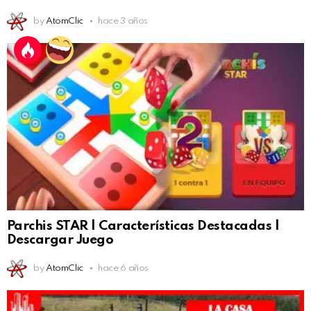
by
AtomClic
hace 3 años
Parchis STAR | Características Destacadas |
Descargar Juego
by
AtomClic
hace 6 años