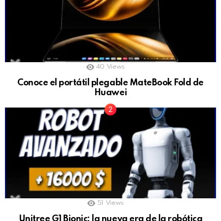
40
Views
Conoce el portátil plegable MateBook Fold de
Huawei
51
Views
Unitree G1 Bionic: la nueva era de la robótica