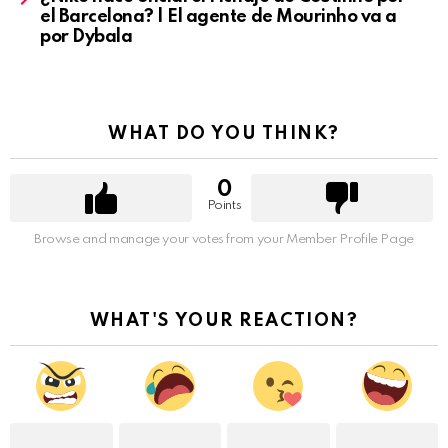
el Barcelona? | El agente de Mourinho va a
por Dybala
WHAT DO YOU THINK?
0
Points
Browse and manage your votes from your Member Profile Page
WHAT'S YOUR REACTION?