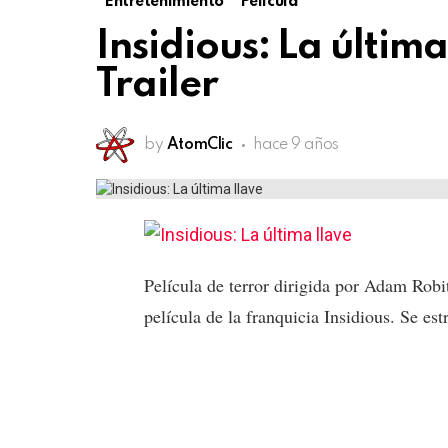
Entretenimiento
Película
Insidious: La última 
Trailer
by
AtomClic
hace 9 años
Película de terror dirigida por Adam Robit
película de la franquicia Insidious. Se es