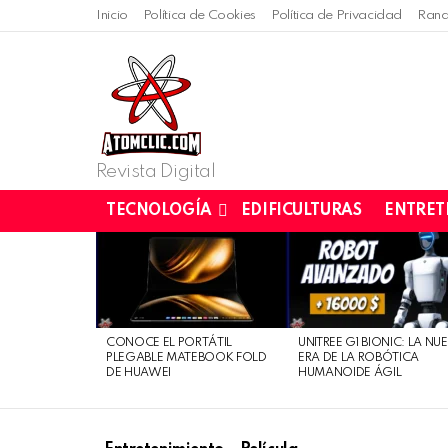
Inicio
Política de Cookies
Política de Privacidad
Rand
Revista Digital
TECNOLOGÍA
EDIFICULTURAS
ENTRET
LATEST
STORIES
CONOCE EL PORTÁTIL
UNITREE G1 BIONIC: LA NU
PLEGABLE MATEBOOK FOLD
ERA DE LA ROBÓTICA
DE HUAWEI
HUMANOIDE ÁGIL