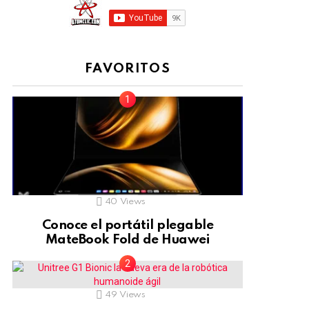
FAVORITOS
40
Views
Conoce el portátil plegable
MateBook Fold de Huawei
49
Views