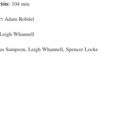
ión:
104 min
r:
Adam Robitel
Leigh Whannell
us Sampson, Leigh Whannell, Spencer Locke