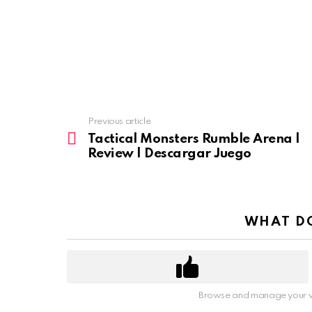
Previous article
See
more
Tactical Monsters Rumble Arena |
Review | Descargar Juego
WHAT DO
Browse and manage your v