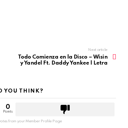
Next article
Todo Comienza en la Disco – Wisin
y Yandel Ft. Daddy Yankee | Letra
 YOU THINK?
0
Points
otes from your Member Profile Page