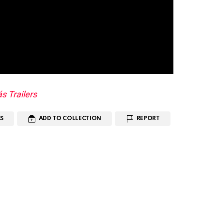
s Trailers
S
ADD TO COLLECTION
REPORT