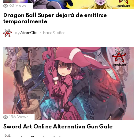
63
Views
Dragon Ball Super dejará de emitirse
temporalmente
by
AtomClic
hace 9 años
156
Views
Sword Art Online Alternativa Gun Gale