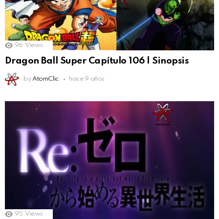
96
Views
Dragon Ball Super Capítulo 106 | Sinopsis
by
AtomClic
hace 9 años
95
Views