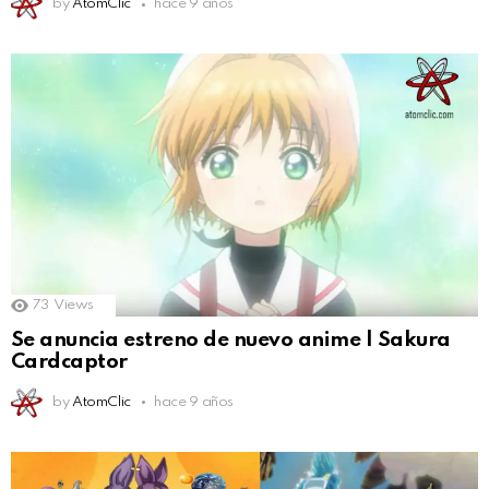
by
AtomClic
hace 9 años
73
Views
Se anuncia estreno de nuevo anime | Sakura
Cardcaptor
by
AtomClic
hace 9 años