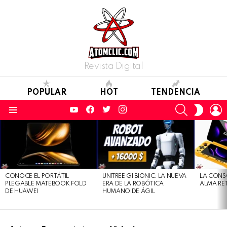
Revista Digital
POPULAR
HOT
TENDENCIA
YouTube
Facebook
Twitter
Instagram
SEARCH
L
SWITC
SKIN
Menu
LATEST
STORIES
CONOCE EL PORTÁTIL
UNITREE G1 BIONIC: LA NUEVA
LA CONS
PLEGABLE MATEBOOK FOLD
ERA DE LA ROBÓTICA
ALMA RE
DE HUAWEI
HUMANOIDE ÁGIL