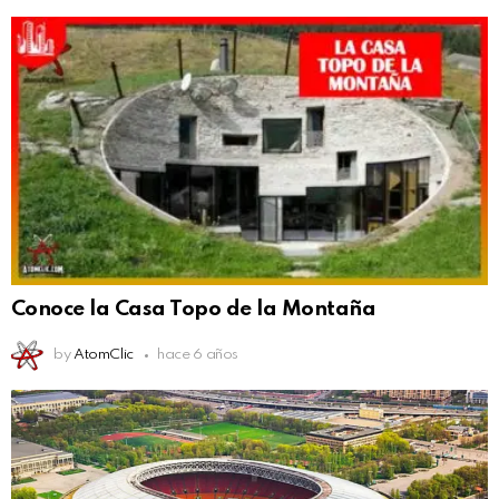
Conoce la Casa Topo de la Montaña
by
AtomClic
hace 6 años