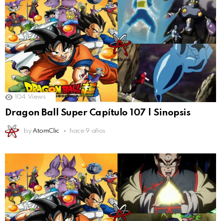
104
Views
Dragon Ball Super Capítulo 107 | Sinopsis
by
AtomClic
hace 9 años