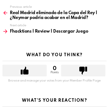
Previous article
See
more
Real Madrid eliminado de la Copa del Rey |
¿Neymar podría acabar en el Madrid?
Next article
Fhacktions | Review | Descargar Juego
WHAT DO YOU THINK?
0
Points
Browse and manage your votes from your Member Profile Page
WHAT'S YOUR REACTION?