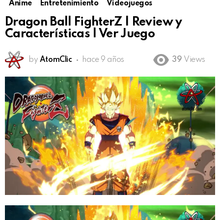
Anime
Entretenimiento
Videojuegos
Dragon Ball FighterZ | Review y
Características | Ver Juego
by
AtomClic
hace 9 años
39
Views