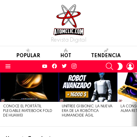
Revista Digital
POPULAR
HOT
TENDENCIA
YouTube
Facebook
Twitter
Instagram
SEARCH
L
SWITC
SKIN
Menu
LATEST
STORIES
CONOCE EL PORTÁTIL
UNITREE G1 BIONIC: LA NUEVA
LA CONS
PLEGABLE MATEBOOK FOLD
ERA DE LA ROBÓTICA
ALMA RE
DE HUAWEI
HUMANOIDE ÁGIL