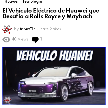
Huawei
Tecnología
El Vehículo Eléctrico de Huawei que
Desafía a Rolls Royce y Maybach
by
AtomClic
hace 2 años
Comment
40
Views
1