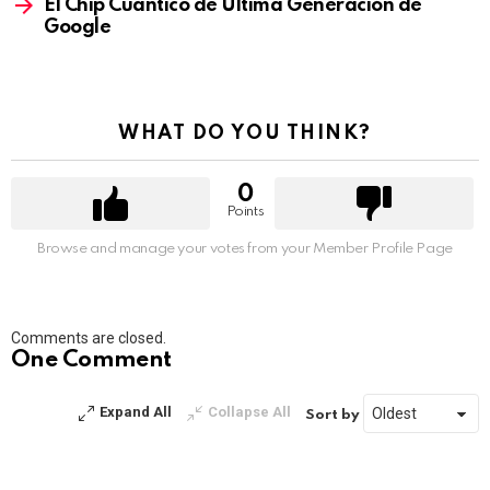
El Chip Cuántico de Última Generación de
Google
WHAT DO YOU THINK?
0
Points
Browse and manage your votes from your Member Profile Page
Comments are closed.
One Comment
Expand All
Collapse All
Sort by