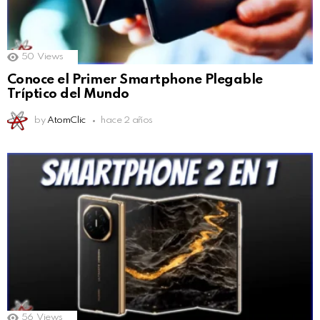
50
Views
Conoce el Primer Smartphone Plegable
Tríptico del Mundo
by
AtomClic
hace 2 años
56
Views