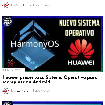
by
AtomClic
hace 6 años
84
Views
Huawei presenta su Sistema Operativo para
reemplazar a Android
by
AtomClic
hace 7 años