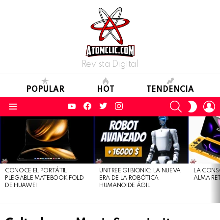
Revista Digital
POPULAR
HOT
TENDENCIA
YouTube
Facebook
Twitter
Instagram
SEARCH
L
SWITC
SKIN
Menu
LATEST
STORIES
CONOCE EL PORTÁTIL
UNITREE G1 BIONIC: LA NUEVA
LA CONS
PLEGABLE MATEBOOK FOLD
ERA DE LA ROBÓTICA
ALMA RE
DE HUAWEI
HUMANOIDE ÁGIL