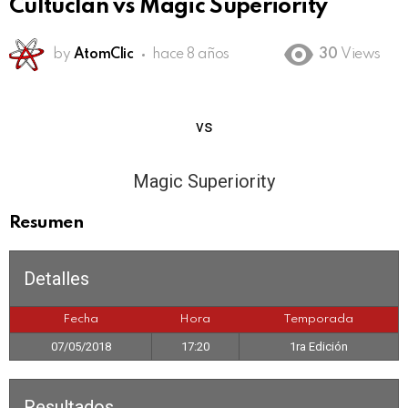
Cultuclan vs Magic Superiority
by
AtomClic
hace 8 años
30
Views
1
vs
3
Magic Superiority
Resumen
Detalles
Fecha
Hora
Temporada
07/05/2018
17:20
1ra Edición
Resultados