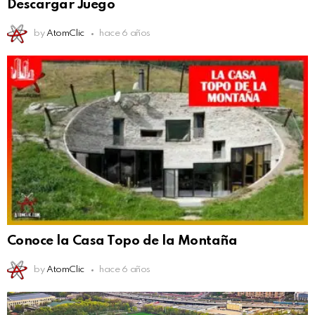
Descargar Juego
by
AtomClic
hace 6 años
Conoce la Casa Topo de la Montaña
by
AtomClic
hace 6 años