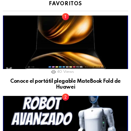
FAVORITOS
40
Views
Conoce el portátil plegable MateBook Fold de
Huawei