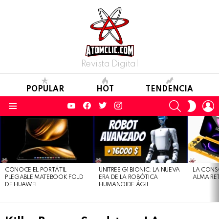
Revista Digital
POPULAR
HOT
TENDENCIA
YouTube
Facebook
Twitter
Instagram
SEARCH
L
SWITC
SKIN
Menu
LATEST
STORIES
CONOCE EL PORTÁTIL
UNITREE G1 BIONIC: LA NUEVA
LA CONS
PLEGABLE MATEBOOK FOLD
ERA DE LA ROBÓTICA
ALMA RE
DE HUAWEI
HUMANOIDE ÁGIL