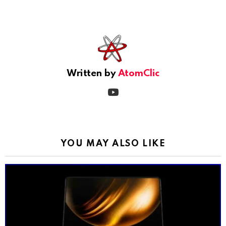
See
more
Written by
AtomClic
youtube
YOU MAY ALSO LIKE