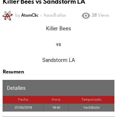
Killer Bees vs Sandstorm LA
by
AtomClic
hace 8 años
28
Views
Killer Bees
0
vs
3
Sandstorm LA
Resumen
Detalles
Fecha
Hora
Temporada
07/05/2018
18:40
1ra Edición