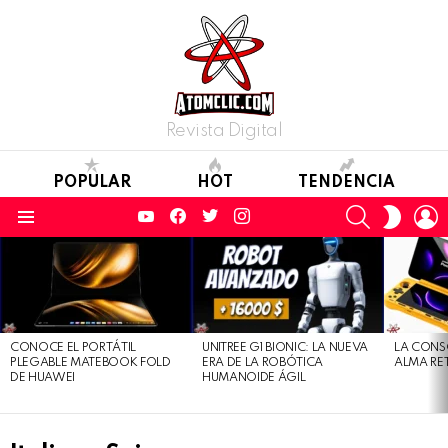
Revista Digital
POPULAR
HOT
TENDENCIA
YouTube
Facebook
Twitter
Instagram
SEARCH
L
SWITC
SKIN
Menu
LATEST
STORIES
CONOCE EL PORTÁTIL
UNITREE G1 BIONIC: LA NUEVA
LA CONS
PLEGABLE MATEBOOK FOLD
ERA DE LA ROBÓTICA
ALMA RE
DE HUAWEI
HUMANOIDE ÁGIL