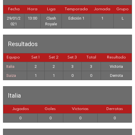
Fecha
Hora
Liga
Temporada
Jornada
Grupo
29/01/2
13:00
Clash
Edición 1
1
L
021
Royale
Resultados
Equipo
Set 1
Set 2
Set 3
Total
Resultado
Italia
2
2
3
3
Victoria
Suiza
1
1
0
0
Derrota
Italia
Jugados
Goles
Victorias
Derrotas
0
0
0
0