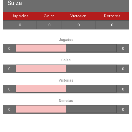
Suiza
Jugados
Goles
Victorias
Derrotas
0
0
0
0
Jugados
0
0
Goles
0
0
Victorias
0
0
Derrotas
0
0