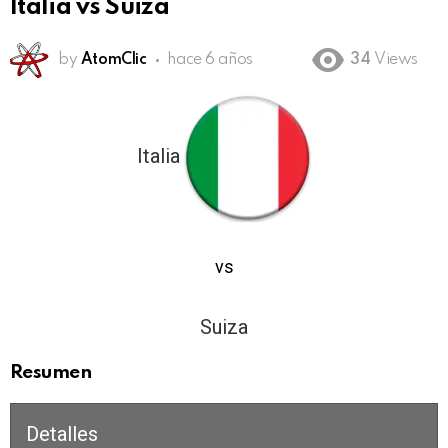
Italia vs Suiza
by
AtomClic
hace 6 años
34
Views
Italia
3
vs
0
Suiza
Resumen
Detalles