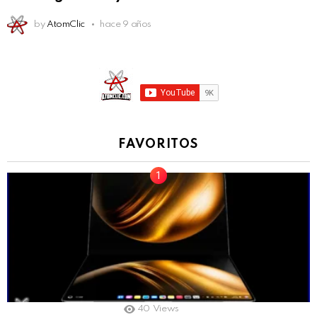
by
AtomClic
hace 9 años
FAVORITOS
40
Views