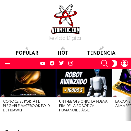
Revista Digital
POPULAR
HOT
TENDENCIA
YouTube
Facebook
Twitter
Instagram
SEARCH
L
SWITC
SKIN
Menu
LATEST
STORIES
CONOCE EL PORTÁTIL
UNITREE G1 BIONIC: LA NUEVA
LA CONS
PLEGABLE MATEBOOK FOLD
ERA DE LA ROBÓTICA
ALMA RE
DE HUAWEI
HUMANOIDE ÁGIL