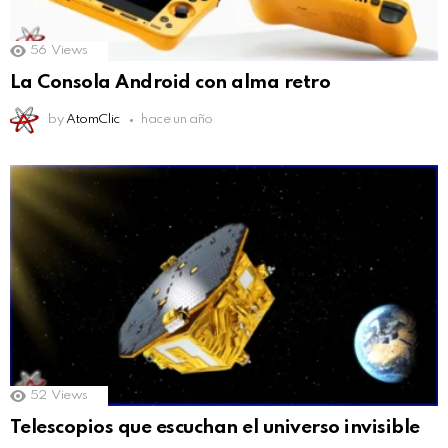
56
Views
La Consola Android con alma retro
by
AtomClic
hace un año
52
Views
Telescopios que escuchan el universo invisible