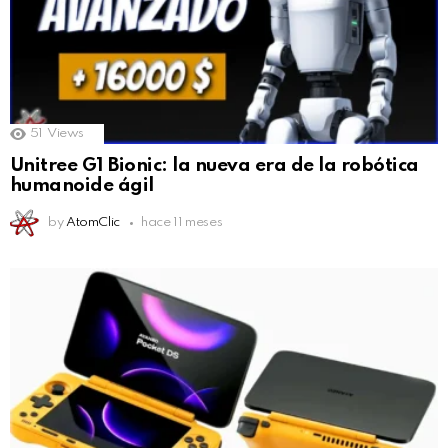
51
Views
Unitree G1 Bionic: la nueva era de la robótica
humanoide ágil
by
AtomClic
hace 11 meses