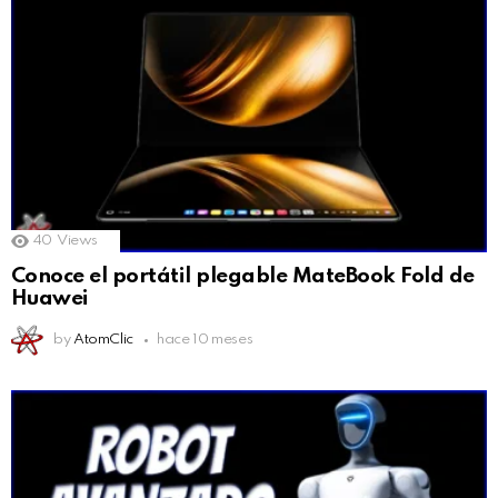
40
Views
Conoce el portátil plegable MateBook Fold de
Huawei
by
AtomClic
hace 10 meses