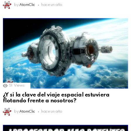
by
AtomClic
hace un año
51
Views
¿Y si la clave del viaje espacial estuviera
flotando frente a nosotros?
by
AtomClic
hace un año