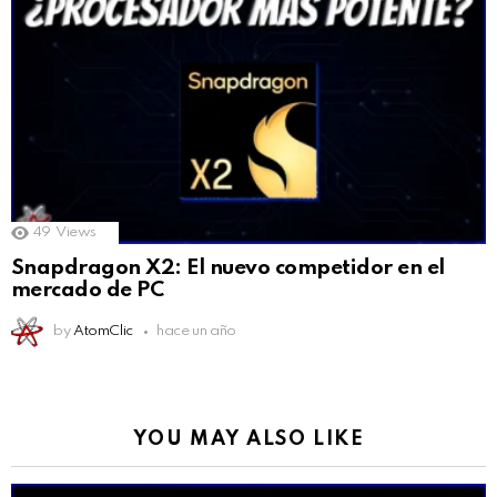
49
Views
Snapdragon X2: El nuevo competidor en el
mercado de PC
by
AtomClic
hace un año
YOU MAY ALSO LIKE