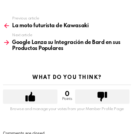
Previous article
See
more
La moto futurista de Kawasaki
Next article
Google Lanza su Integración de Bard en sus
Productos Populares
WHAT DO YOU THINK?
0
Points
Browse and manage your votes from your Member Profile Page
Comments are closed.