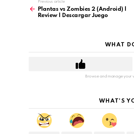
Previous article
See
more
Plantas vs Zombies 2 (Android) |
Review | Descargar Juego
WHAT DO
Browse and manage your v
WHAT'S Y