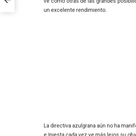
ve como otras de las grandes posibilida
un excelente rendimiento.
La directiva azulgrana aún no ha mani
e Iniesta cada vez ve más lejos su obj