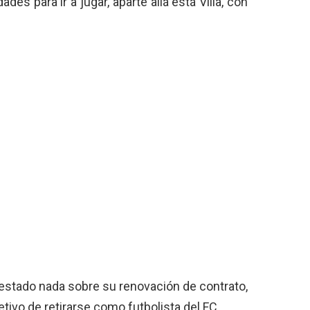
des para ir a jugar, aparte allá está Villa, con
festado nada sobre su renovación de contrato,
etivo de retirarse como futbolista del FC