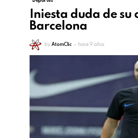
Deportes
Iniesta duda de su 
Barcelona
by
AtomClic
hace 9 años