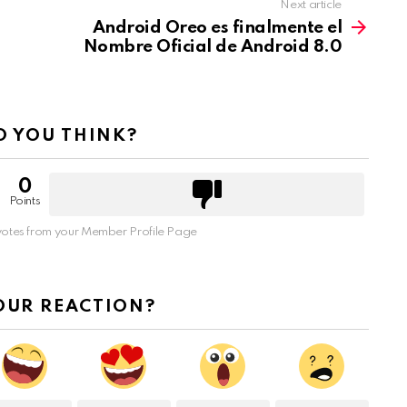
Next article
Android Oreo es finalmente el
Nombre Oficial de Android 8.0
 YOU THINK?
0
Points
otes from your Member Profile Page
OUR REACTION?