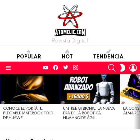
Revista Digital
POPULAR
HOT
TENDENCIA
YouTube
Facebook
Twitter
Instagram
SEARCH
L
SWITC
SKIN
Menu
LATEST
STORIES
CONOCE EL PORTÁTIL
UNITREE G1 BIONIC: LA NUEVA
LA CONS
PLEGABLE MATEBOOK FOLD
ERA DE LA ROBÓTICA
ALMA RE
DE HUAWEI
HUMANOIDE ÁGIL